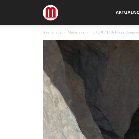
Megamedia
AKTUALN
Naslovnica
Makarska
FOTO KRITIKA Plaža Osejav