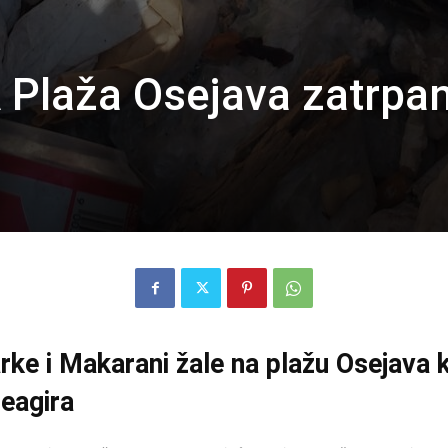
 Plaža Osejava zatrpa
ke i Makarani žale na plažu Osejava ko
reagira