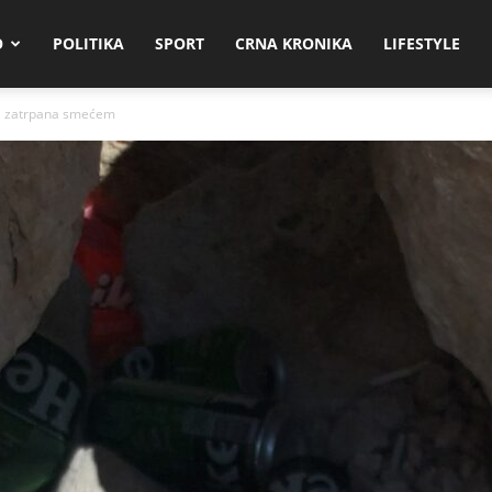
O
POLITIKA
SPORT
CRNA KRONIKA
LIFESTYLE
a zatrpana smećem