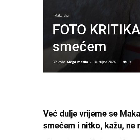
Makarska
FOTO KRITIKA
smećem
Objavio
Mega media
-
10. rujna 2024.
0
Već dulje vrijeme se Makar
smećem i nitko, kažu, ne 