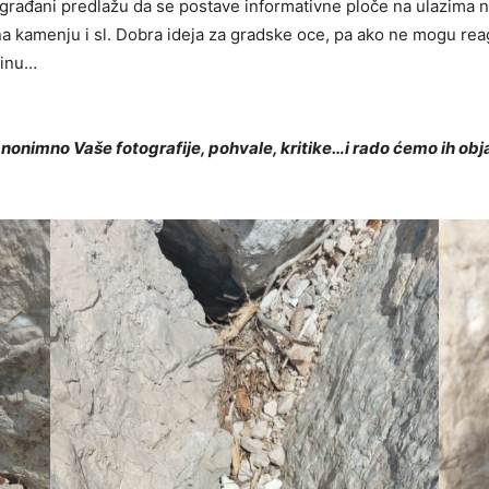
a građani predlažu da se postave informativne ploče na ulazima
 na kamenju i sl. Dobra ideja za gradske oce, pa ako ne mogu reag
dinu…
anonimno Vaše fotografije, pohvale, kritike…i rado ćemo ih obja