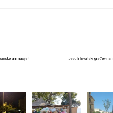
japanske animacije!
Jesu li hrvatski građevina