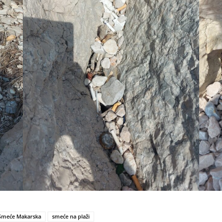
Smeće Makarska
smeće na plaži