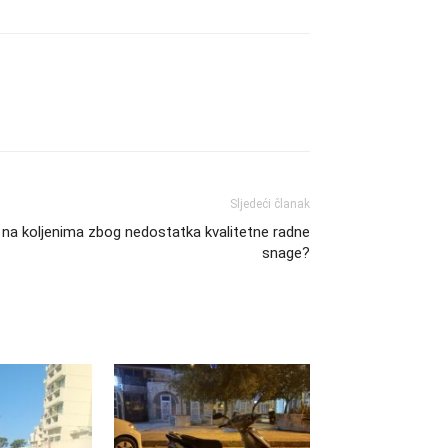
Sljedeći članak
ri na koljenima zbog nedostatka kvalitetne radne
snage?