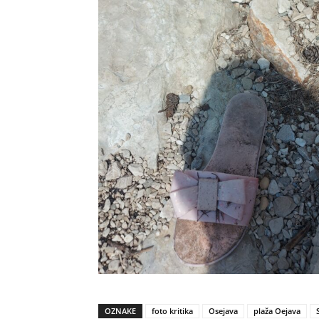
OZNAKE
foto kritika
Osejava
plaža Oejava