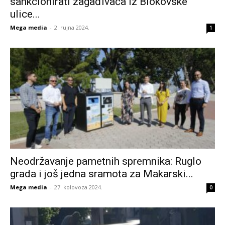
sankcionirati zagađivača iz Biokovske
ulice...
Mega media
-
2. rujna 2024.
1
Neodržavanje pametnih spremnika: Ruglo
grada i još jedna sramota za Makarski...
Mega media
-
27. kolovoza 2024.
0