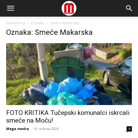
Naslovnica
Oznake
Smeće Makarska
Oznaka: Smeće Makarska
FOTO KRITIKA Tučepski komunalci iskrcali
smeće na Moču!
Mega media
-
14. svibnja 2026.
0