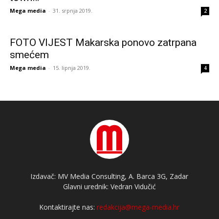
Mega media
-
31. srpnja 2019.
2
FOTO VIJEST Makarska ponovo zatrpana
smećem
Mega media
-
15. lipnja 2019.
4
Izdavač: MV Media Consulting, A. Barca 3G, Zadar
Glavni urednik: Vedran Vidučić
Kontaktirajte nas:
redakcija@mega-media.hr