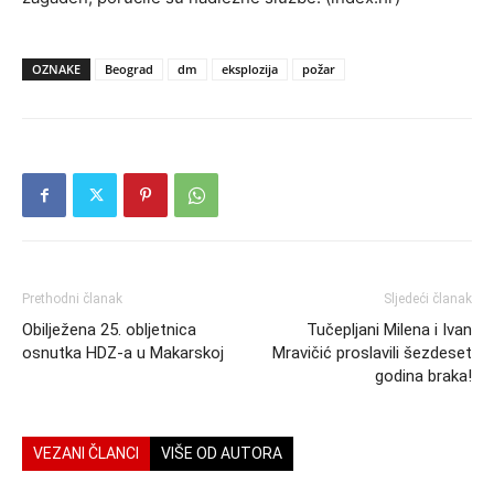
OZNAKE
Beograd
dm
eksplozija
požar
Prethodni članak
Sljedeći članak
Obilježena 25. obljetnica
Tučepljani Milena i Ivan
osnutka HDZ-a u Makarskoj
Mravičić proslavili šezdeset
godina braka!
VEZANI ČLANCI
VIŠE OD AUTORA