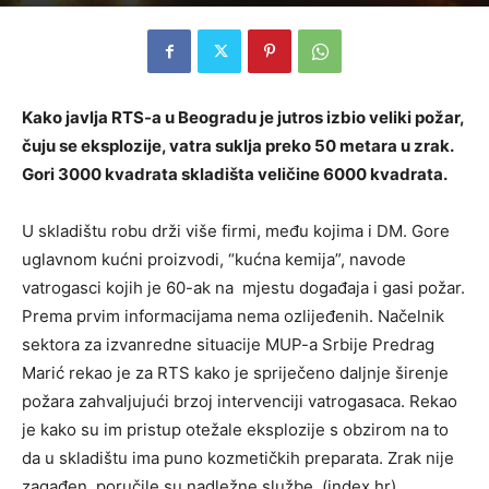
Kako javlja RTS-a u Beogradu je jutros izbio veliki požar,
čuju se eksplozije, vatra suklja preko 50 metara u zrak.
Gori 3000 kvadrata skladišta veličine 6000 kvadrata.
U skladištu robu drži više firmi, među kojima i DM. Gore
uglavnom kućni proizvodi, “kućna kemija”, navode
vatrogasci kojih je 60-ak na mjestu događaja i gasi požar.
Prema prvim informacijama nema ozlijeđenih. Načelnik
sektora za izvanredne situacije MUP-a Srbije Predrag
Marić rekao je za RTS kako je spriječeno daljnje širenje
požara zahvaljujući brzoj intervenciji vatrogasaca. Rekao
je kako su im pristup otežale eksplozije s obzirom na to
da u skladištu ima puno kozmetičkih preparata. Zrak nije
zagađen, poručile su nadležne službe. (index.hr)