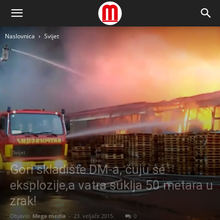
Naslovnica
Svijet
Svijet
Gori skladište DM-a, čuju se
eksplozije,a vatra suklja 50 metara u
zrak!
Objavio
Mega media
-
23. veljače 2015.
0