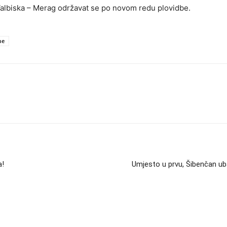
2 Valbiska – Merag održavat se po novom redu plovidbe.
me
a!
Umjesto u prvu, Šibenčan ub