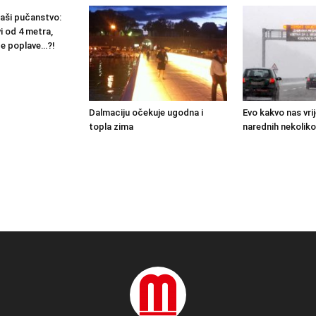
raši pučanstvo:
i od 4 metra,
će poplave…?!
Dalmaciju očekuje ugodna i
Evo kakvo nas vr
topla zima
narednih nekolik