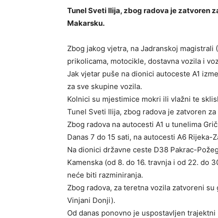
Tunel Sveti Ilija, zbog radova je zatvoren
Makarsku.
Zbog jakog vjetra, na Jadranskoj magistrali
prikolicama, motocikle, dostavna vozila i vozi
Jak vjetar puše na dionici autoceste A1 izme
za sve skupine vozila.
Kolnici su mjestimice mokri ili vlažni te skli
Tunel Sveti Ilija, zbog radova je zatvoren 
Zbog radova na autocesti A1 u tunelima Grič
Danas 7 do 15 sati, na autocesti A6 Rijeka-
Na dionici državne ceste D38 Pakrac-Požega
Kamenska (od 8. do 16. travnja i od 22. do 3
neće biti razminiranja.
Zbog radova, za teretna vozila zatvoreni su 
Vinjani Donji).
Od danas ponovno je uspostavljen trajektni 