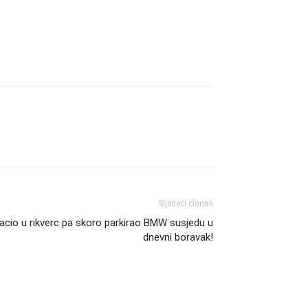
Sljedeći članak
acio u rikverc pa skoro parkirao BMW susjedu u
dnevni boravak!