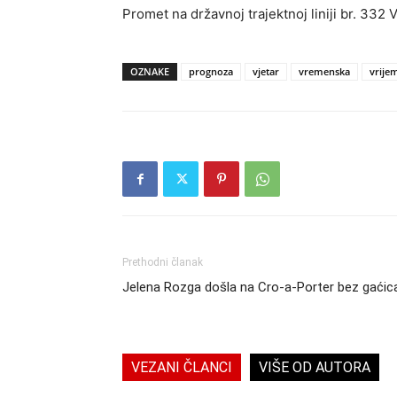
Promet na državnoj trajektnoj liniji br. 33
OZNAKE
prognoza
vjetar
vremenska
vrije
Prethodni članak
Jelena Rozga došla na Cro-a-Porter bez gaćic
VEZANI ČLANCI
VIŠE OD AUTORA