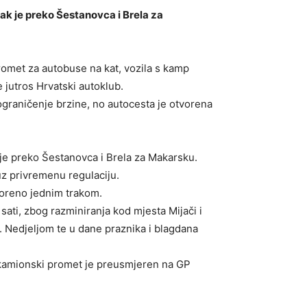
ak je preko Šestanovca i Brela za
romet za autobuse na kat, vozila s kamp
je jutros Hrvatski autoklub.
 ograničenje brzine, no autocesta je otvorena
 je preko Šestanovca i Brela za Makarsku.
uz privremenu regulaciju.
poreno jednim trakom.
ti, zbog razminiranja kod mjesta Mijači i
a. Nedjeljom te u dane praznika i blagdana
ja (kamionski promet je preusmjeren na GP