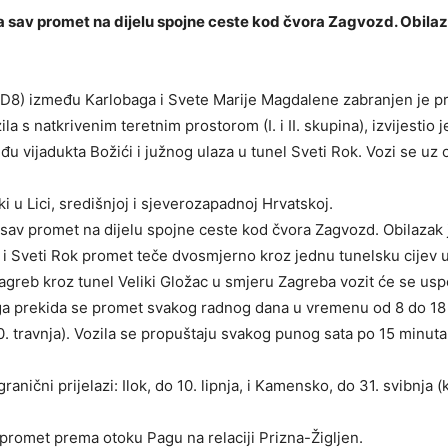
 za sav promet na dijelu spojne ceste kod čvora Zagvozd. Obilaz
 (D8) između Karlobaga i Svete Marije Magdalene zabranjen je p
la s natkrivenim teretnim prostorom (I. i II. skupina), izvijestio 
đu vijadukta Božići i južnog ulaza u tunel Sveti Rok. Vozi se uz
ski u Lici, središnjoj i sjeverozapadnoj Hrvatskoj.
za sav promet na dijelu spojne ceste kod čvora Zagvozd. Obilazak
 i Sveti Rok promet teče dvosmjerno kroz jednu tunelsku cijev 
Zagreb kroz tunel Veliki Gložac u smjeru Zagreba vozit će se us
 prekida se promet svakog radnog dana u vremenu od 8 do 18 sa
0. travnja). Vozila se propuštaju svakog punog sata po 15 minut
granični prijelazi: Ilok, do 10. lipnja, i Kamensko, do 31. svibn
promet prema otoku Pagu na relaciji Prizna-Žigljen.