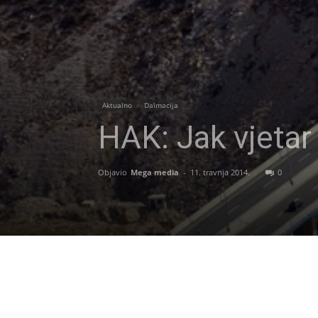
Aktualno
Dalmacija
HAK: Jak vjetar
Objavio
Mega media
-
11. travnja 2014.
0