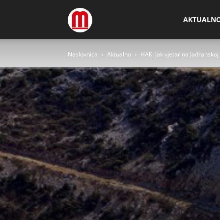
Megamedia
AKTUALN
Naslovnica
Aktualno
HAK: Jak vjetar na Jadranskoj 