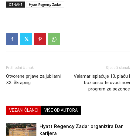
OZNAKE
Hyatt Regency Zadar
Prethodni članak
Sljedeći članak
Otvorene prijave za jubilarni
Valamar isplaćuje 13. plaću i
XX. Škraping
božićnicu te uvodi novi
program za sezonce
VEZANI ČLANCI
VIŠE OD AUTORA
Hyatt Regency Zadar organizira Dan
karijera