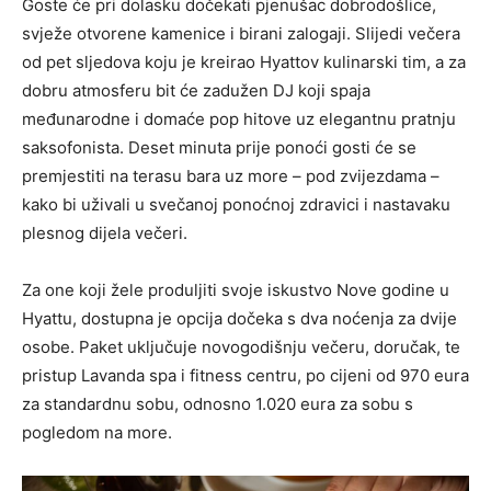
Goste će pri dolasku dočekati pjenušac dobrodošlice,
svježe otvorene kamenice i birani zalogaji. Slijedi večera
od pet sljedova koju je kreirao Hyattov kulinarski tim, a za
dobru atmosferu bit će zadužen DJ koji spaja
međunarodne i domaće pop hitove uz elegantnu pratnju
saksofonista. Deset minuta prije ponoći gosti će se
premjestiti na terasu bara uz more – pod zvijezdama –
kako bi uživali u svečanoj ponoćnoj zdravici i nastavaku
plesnog dijela večeri.
Za one koji žele produljiti svoje iskustvo Nove godine u
Hyattu, dostupna je opcija dočeka s dva noćenja za dvije
osobe. Paket uključuje novogodišnju večeru, doručak, te
pristup Lavanda spa i fitness centru, po cijeni od 970 eura
za standardnu sobu, odnosno 1.020 eura za sobu s
pogledom na more.