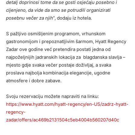
detalj doprinosi tome da se gosti osjećaju posebno i
cijenjeno, da vide da smo se potrudili organizirati
posebnu večer za njih
“, dodaju iz hotela.
S pažljivo osmišljenim programom, vrhunskom
gastronomijom i prepoznatljivim šarmom, Hyatt Regency
Zadar ove godine već pretendira postati jedna od
najpoželjnijih jadranskih lokacija za blagdanska slavlja –
mjesto gdje svaka večer postaje doživljaj, a svaka
proslava najbolja kombinacija elegancije, ugodne
atmosfere i dobre zabave.
Svoju rezervaciju možete napraviti na linku:
https://www.hyatt.com/hyatt-regency/en-US/zadrz-hyatt-
regency-
zadar/offers/ac469b2131504c5eb4004b560207d40c