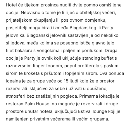
Hotel će tijekom prosinca nuditi dvije pomno osmišljene
opcije. Neovisno o tome je li riječ o obiteljskoj večeri,
prijateljskom okupljanju ili poslovnom domjenku,
posjetitelji mogu birati između Blagdanskog ili Party
jelovnika. Blagdanski jelovnik sastavljen je od nekoliko
slijedova, među kojima se posebno ističe glavno jelo –
filet bakalara s vongolama i paljenim porilukom. Druga
opcija je Party jelovnik koji uključuje standing buffet s
raznovrsnim finger foodom, poput profiterola s paškim
sirom te kroketa s pršutom i topljenim sirom. Ova ponuda
idealna je za grupe veće od 15 ljudi koje žele prostor
rezervirati isključivo za sebe i uživati u opuštenoj
atmosferi bez znatiželjnih pogleda. Primarna lokacija je
restoran Palm House, no moguće je rezervirati i druge
prostore unutar hotela, uključujući Estival lounge koji je
namijenjen privatnim večerama ili većim grupama.