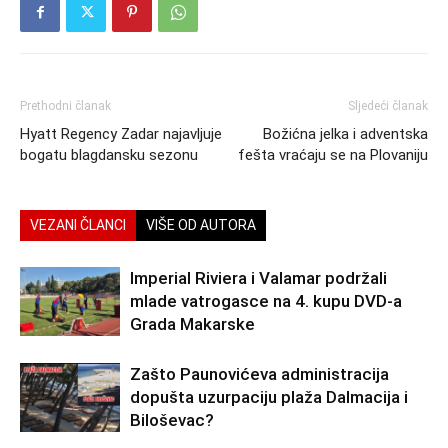
Prethodni članak
Sljedeći članak
Hyatt Regency Zadar najavljuje
Božićna jelka i adventska
bogatu blagdansku sezonu
fešta vraćaju se na Plovaniju
VEZANI ČLANCI
VIŠE OD AUTORA
Imperial Riviera i Valamar podržali
mlade vatrogasce na 4. kupu DVD-a
Grada Makarske
Zašto Paunovićeva administracija
dopušta uzurpaciju plaža Dalmacija i
Biloševac?