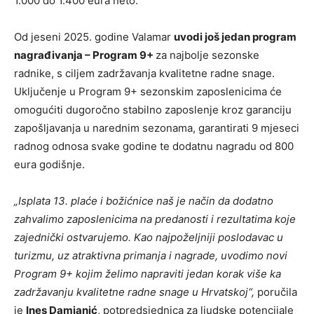
1.000 do 1.400 eura neto.
Od jeseni 2025. godine Valamar
uvodi još jedan program
nagrađivanja – Program 9+
za najbolje sezonske
radnike, s ciljem zadržavanja kvalitetne radne snage.
Uključenje u Program 9+ sezonskim zaposlenicima će
omogućiti dugoročno stabilno zaposlenje kroz garanciju
zapošljavanja u narednim sezonama, garantirati 9 mjeseci
radnog odnosa svake godine te dodatnu nagradu od 800
eura godišnje.
„Isplata 13. plaće i božićnice naš je način da dodatno
zahvalimo zaposlenicima na predanosti i rezultatima koje
zajednički ostvarujemo. Kao najpoželjniji poslodavac u
turizmu, uz atraktivna primanja i nagrade, uvodimo novi
Program 9+ kojim želimo napraviti jedan korak više ka
zadržavanju kvalitetne radne snage u Hrvatskoj“,
poručila
je
Ines Damjanić
, potpredsjednica za ljudske potencijale