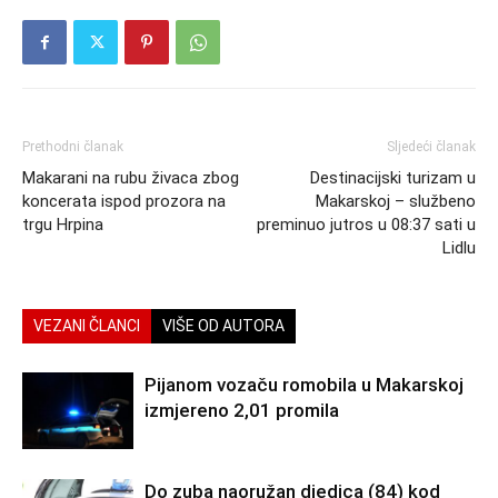
Prethodni članak
Sljedeći članak
Makarani na rubu živaca zbog
Destinacijski turizam u
koncerata ispod prozora na
Makarskoj – službeno
trgu Hrpina
preminuo jutros u 08:37 sati u
Lidlu
VEZANI ČLANCI
VIŠE OD AUTORA
Pijanom vozaču romobila u Makarskoj
izmjereno 2,01 promila
Do zuba naoružan djedica (84) kod