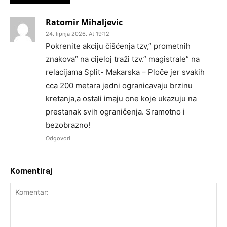
Ratomir Mihaljevic
24. lipnja 2026. At 19:12
Pokrenite akciju čišćenja tzv,” prometnih
znakova” na cijeloj traži tzv.” magistrale” na
relacijama Split- Makarska – Ploče jer svakih
cca 200 metara jedni ogranicavaju brzinu
kretanja,a ostali imaju one koje ukazuju na
prestanak svih ograničenja. Sramotno i
bezobrazno!
Odgovori
Komentiraj