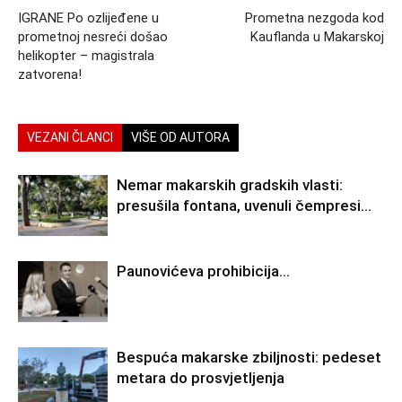
IGRANE Po ozlijeđene u
Prometna nezgoda kod
prometnoj nesreći došao
Kauflanda u Makarskoj
helikopter – magistrala
zatvorena!
VEZANI ČLANCI
VIŠE OD AUTORA
Nemar makarskih gradskih vlasti:
presušila fontana, uvenuli čempresi…
Paunovićeva prohibicija…
Bespuća makarske zbiljnosti: pedeset
metara do prosvjetljenja