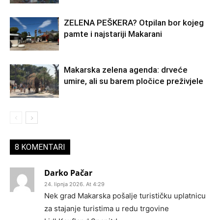
ZELENA PEŠKERA? Otpilan bor kojeg
pamte i najstariji Makarani
Makarska zelena agenda: drveće
umire, ali su barem pločice preživjele
8 KOMENTARI
Darko Pačar
24. lipnja 2026. At 4:29
Nek grad Makarska pošalje turističku uplatnicu
za stajanje turistima u redu trgovine