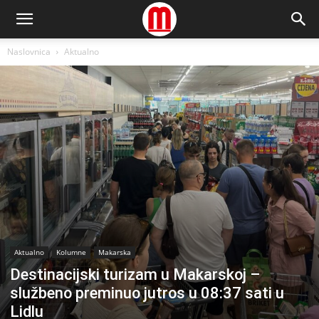
Naslovnica
Aktualno
Aktualno
Kolumne
Makarska
Destinacijski turizam u Makarskoj –
službeno preminuo jutros u 08:37 sati u
Lidlu