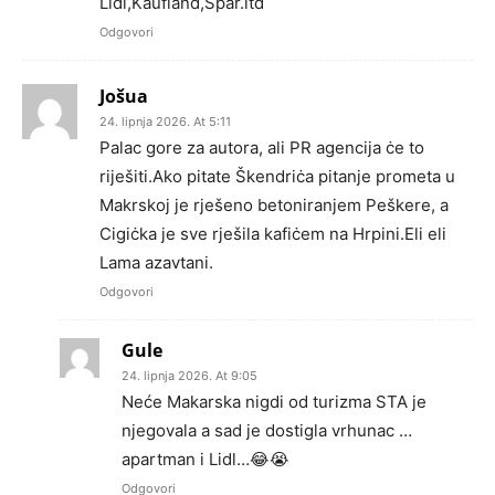
Lidl,Kaufland,Spar.itd
Odgovori
Jošua
24. lipnja 2026. At 5:11
Palac gore za autora, ali PR agencija ċe to
riješiti.Ako pitate Škendriċa pitanje prometa u
Makrskoj je rješeno betoniranjem Peškere, a
Cigiċka je sve rješila kafiċem na Hrpini.Eli eli
Lama azavtani.
Odgovori
Gule
24. lipnja 2026. At 9:05
Neće Makarska nigdi od turizma STA je
njegovala a sad je dostigla vrhunac …
apartman i Lidl…😂😭
Odgovori