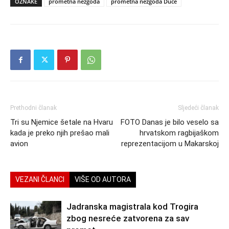
OZNAKE
prometna nezgoda
prometna nezgoda Duće
Prethodni članak
Sljedeći članak
Tri su Njemice šetale na Hvaru
FOTO Danas je bilo veselo sa
kada je preko njih prešao mali
hrvatskom ragbijaškom
avion
reprezentacijom u Makarskoj
VEZANI ČLANCI
VIŠE OD AUTORA
Jadranska magistrala kod Trogira
zbog nesreće zatvorena za sav