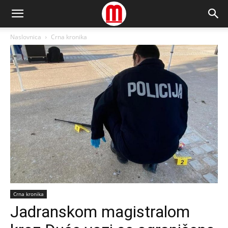
Naslovnica
Crna kronika
Crna kronika
Jadranskom magistralom