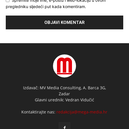
Spremite moje ime, e-poštu i web-lokaciju u ovom
pregledniku sljedeći put kada komentiram.
Izdavač: MV Media Consulting, A. Barca 3G,
Zadar
Glavni urednik: Vedran Vidučić
Kontaktirajte nas:
redakcija@mega-media.hr