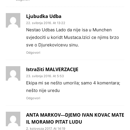
Ljubudka Udba
22. svibnja 2016. At 13:22
Nestao Udbas Lado da nije isa u Munchen
svjedociti u koridt Mustaca.Izici ce njims brzo
sve o Djurekovicevu sinu.
Odgovori
Istražiti MALVERZACIJE
23. svibnja 2016. At 5:53
Ekipa mi se nešto umorila; samo 4 komentara;
nešto nije uredu
Odgovori
ANTA MARKOV---DJEMO IVAN KOVAC MATE
IL MORAMO PITAT LUDU
2. kolovoza 2017. At 14:19