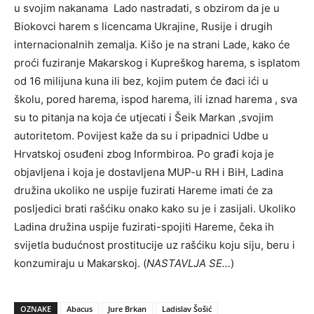
u svojim nakanama Lado nastradati, s obzirom da je u
Biokovci harem s licencama Ukrajine, Rusije i drugih
internacionalnih zemalja. Kišo je na strani Lade, kako će
proći fuziranje Makarskog i Kupreškog harema, s isplatom
od 16 milijuna kuna ili bez, kojim putem će đaci ići u
školu, pored harema, ispod harema, ili iznad harema , sva
su to pitanja na koja će utjecati i Šeik Markan ,svojim
autoritetom. Povijest kaže da su i pripadnici Udbe u
Hrvatskoj osuđeni zbog Informbiroa. Po građi koja je
objavljena i koja je dostavljena MUP-u RH i BiH, Ladina
družina ukoliko ne uspije fuzirati Hareme imati će za
posljedici brati rašćiku onako kako su je i zasijali. Ukoliko
Ladina družina uspije fuzirati-spojiti Hareme, čeka ih
svijetla budućnost prostitucije uz rašćiku koju siju, beru i
konzumiraju u Makarskoj. (
NASTAVLJA SE…
)
OZNAKE
Abacus
Jure Brkan
Ladislav Šošić