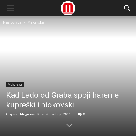
Naslovnica
Makarska
Makarska
Kad Lado od Graba spoji hareme –
kupreški i biokovski…
Objavio
Mega media
-
20. svibnja 2016.
0