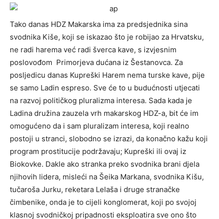
Tako danas HDZ Makarska ima za predsjednika sina
svodnika Kiše, koji se iskazao što je robijao za Hrvatsku,
ne radi harema već radi šverca kave, s izvjesnim
poslovođom Primorjeva dućana iz Šestanovca. Za
posljedicu danas Kupreški Harem nema turske kave, pije
se samo Ladin espreso. Sve će to u budućnosti utjecati
na razvoj političkog pluralizma interesa. Sada kada je
Ladina družina zauzela vrh makarskog HDZ-a, bit će im
omogućeno da i sam pluralizam interesa, koji realno
postoji u stranci, slobodno se izrazi, da konačno kažu koji
program prostitucije podržavaju; Kupreški ili ovaj iz
Biokovke. Dakle ako stranka preko svodnika brani djela
njihovih lidera, misleći na Šeika Markana, svodnika Kišu,
tučaroša Jurku, reketara Lelaša i druge stranačke
čimbenike, onda je to cijeli konglomerat, koji po svojoj
klasnoj svodničkoj pripadnosti eksploatira sve ono što