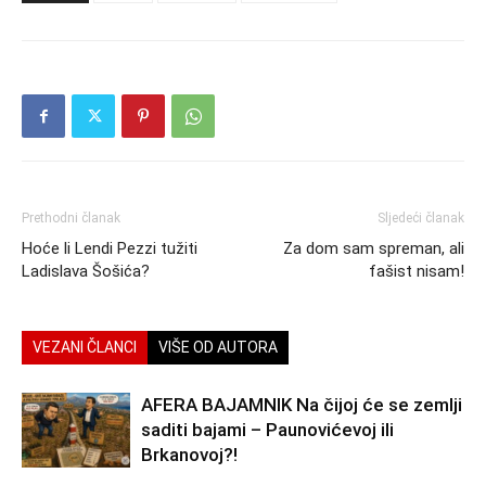
Prethodni članak
Sljedeći članak
Hoće li Lendi Pezzi tužiti
Za dom sam spreman, ali
Ladislava Šošića?
fašist nisam!
VEZANI ČLANCI
VIŠE OD AUTORA
AFERA BAJAMNIK Na čijoj će se zemlji
saditi bajami – Paunovićevoj ili
Brkanovoj?!