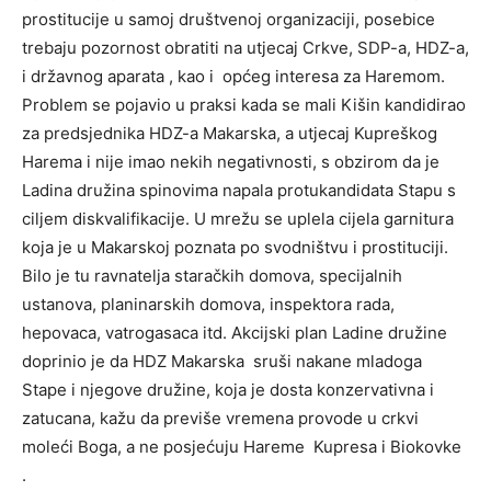
prostitucije u samoj društvenoj organizaciji, posebice
trebaju pozornost obratiti na utjecaj Crkve, SDP-a, HDZ-a,
i državnog aparata , kao i općeg interesa za Haremom.
Problem se pojavio u praksi kada se mali Kišin kandidirao
za predsjednika HDZ-a Makarska, a utjecaj Kupreškog
Harema i nije imao nekih negativnosti, s obzirom da je
Ladina družina spinovima napala protukandidata Stapu s
ciljem diskvalifikacije. U mrežu se uplela cijela garnitura
koja je u Makarskoj poznata po svodništvu i prostituciji.
Bilo je tu ravnatelja staračkih domova, specijalnih
ustanova, planinarskih domova, inspektora rada,
hepovaca, vatrogasaca itd. Akcijski plan Ladine družine
doprinio je da HDZ Makarska sruši nakane mladoga
Stape i njegove družine, koja je dosta konzervativna i
zatucana, kažu da previše vremena provode u crkvi
moleći Boga, a ne posjećuju Hareme Kupresa i Biokovke
.