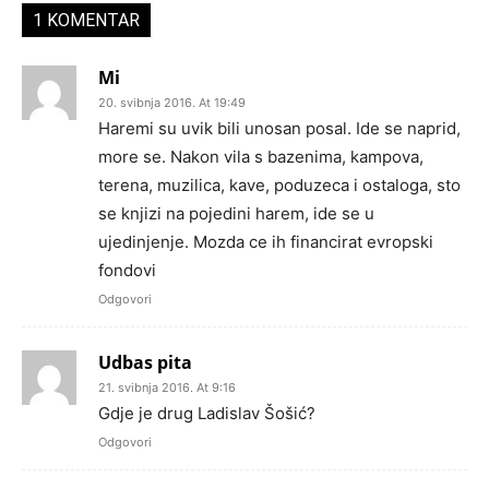
1 KOMENTAR
Mi
20. svibnja 2016. At 19:49
Haremi su uvik bili unosan posal. Ide se naprid,
more se. Nakon vila s bazenima, kampova,
terena, muzilica, kave, poduzeca i ostaloga, sto
se knjizi na pojedini harem, ide se u
ujedinjenje. Mozda ce ih financirat evropski
fondovi
Odgovori
Udbas pita
21. svibnja 2016. At 9:16
Gdje je drug Ladislav Šošić?
Odgovori