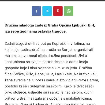
Družina mladoga Lade iz Graba Općina Ljubuški, BiH,
iza sebe godinama ostavlja tragove.
Zadnji tragovi utrli su put po Kupreškim vrletima, na
kojima je Ladina družina prešla na Šerijat, organizirali
Harem, u stvarnosti cijela družina ponaosob živi u
konkubinatu sa svojim partnericama, a doma imaju
gospođe koje i nisu svjesne s kim kruh jedu. Družinu
čine: Šoške, Kišo, Bebe, Đula, Lale i Zele. Na kratko Zeli
žena svratila na Kupres i imala je što vidjeti! Pravi Harem,
postidio bi se i Sulejman sa svojim. Kako je dvadeset i
prvo stoljeće, usljedile su i sankcije nad Zelom, kućni
pritvor u Brelima i zabrana općenja s maloljetnicama.
Preostali članovi Ladine družine komercijalizirali posao,