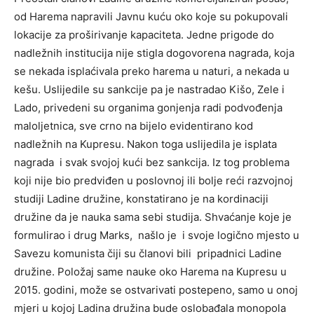
od Harema napravili Javnu kuću oko koje su pokupovali
lokacije za proširivanje kapaciteta. Jedne prigode do
nadležnih institucija nije stigla dogovorena nagrada, koja
se nekada isplaćivala preko harema u naturi, a nekada u
kešu. Uslijedile su sankcije pa je nastradao Kišo, Zele i
Lado, privedeni su organima gonjenja radi podvođenja
maloljetnica, sve crno na bijelo evidentirano kod
nadležnih na Kupresu. Nakon toga uslijedila je isplata
nagrada i svak svojoj kući bez sankcija. Iz tog problema
koji nije bio predviđen u poslovnoj ili bolje reći razvojnoj
studiji Ladine družine, konstatirano je na kordinaciji
družine da je nauka sama sebi studija. Shvaćanje koje je
formulirao i drug Marks, našlo je i svoje logično mjesto u
Savezu komunista čiji su članovi bili pripadnici Ladine
družine. Položaj same nauke oko Harema na Kupresu u
2015. godini, može se ostvarivati postepeno, samo u onoj
mjeri u kojoj Ladina družina bude oslobađala monopola