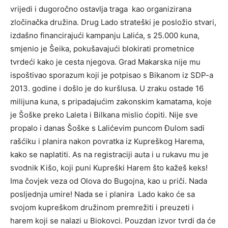
vrijedi i dugoročno ostavlja traga kao organizirana
zločinačka družina. Drug Lado strateški je posložio stvari,
izdašno financirajući kampanju Lalića, s 25.000 kuna,
smjenio je Šeika, pokušavajući blokirati prometnice
tvrdeći kako je cesta njegova. Grad Makarska nije mu
ispoštivao sporazum koji je potpisao s Bikanom iz SDP-a
2013. godine i došlo je do kuršlusa. U zraku ostade 16
milijuna kuna, s pripadajućim zakonskim kamatama, koje
je Šoške preko Laleta i Bilkana mislio ćopiti. Nije sve
propalo i danas Šoške s Lalićevim puncom Đulom sadi
rašćiku i planira nakon povratka iz Kupreškog Harema,
kako se naplatiti. As na registraciji auta i u rukavu mu je
svodnik Kišo, koji puni Kupreški Harem što kažeš keks!
Ima čovjek veza od Olova do Bugojna, kao u priči. Nada
posljednja umire! Nada se i planira Lado kako će sa
svojom kupreškom družinom premrežiti i preuzeti i
harem koji se nalazi u Biokovci. Pouzdan izvor tvrdi da će