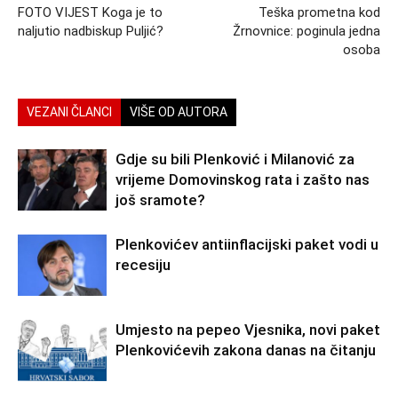
FOTO VIJEST Koga je to
Teška prometna kod
naljutio nadbiskup Puljić?
Žrnovnice: poginula jedna
osoba
VEZANI ČLANCI
VIŠE OD AUTORA
Gdje su bili Plenković i Milanović za
vrijeme Domovinskog rata i zašto nas
još sramote?
Plenkovićev antiinflacijski paket vodi u
recesiju
Umjesto na pepeo Vjesnika, novi paket
Plenkovićevih zakona danas na čitanju