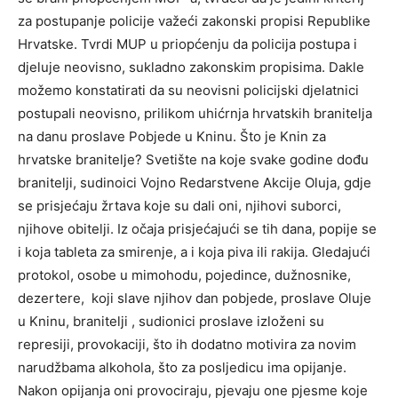
za postupanje policije važeći zakonski propisi Republike
Hrvatske. Tvrdi MUP u priopćenju da policija postupa i
djeluje neovisno, sukladno zakonskim propisima. Dakle
možemo konstatirati da su neovisni policijski djelatnici
postupali neovisno, prilikom uhićrnja hrvatskih branitelja
na danu proslave Pobjede u Kninu. Što je Knin za
hrvatske branitelje? Svetište na koje svake godine dođu
branitelji, sudinoici Vojno Redarstvene Akcije Oluja, gdje
se prisjećaju žrtava koje su dali oni, njihovi suborci,
njihove obitelji. Iz očaja prisjećajući se tih dana, popije se
i koja tableta za smirenje, a i koja piva ili rakija. Gledajući
protokol, osobe u mimohodu, pojedince, dužnosnike,
dezertere, koji slave njihov dan pobjede, proslave Oluje
u Kninu, branitelji , sudionici proslave izloženi su
represiji, provokaciji, što ih dodatno motivira za novim
narudžbama alkohola, što za posljedicu ima opijanje.
Nakon opijanja oni provociraju, pjevaju one pjesme koje