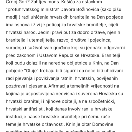
Crnoj Gori? Zahtjev mons. Košića za ostavkom
“protuhrvatskog ministra” Davora Božinovića (kako pišu
mediji) radi uhićenja hrvatskih branitelja na Dan pobjede
ima osnova i živi je poticaj za hrvatske branitelje, cijeli
hrvatski narod. Jedini pravi put za dobro države, njenih
branitelja i utemeljitelja, razvoj društva i pojedinca,
suradnja i suživot svih građana koji su jednako odgovorni
pred zakonom i Ustavom Republike Hrvatske. Branitelji
koji budu dolazili na naredne obljetnice u Knin, na Dan
pobjede “Oluje” trebaju biti sigurni da neće biti uhićivani
radi pjevanja i povikivanja ratnih, hrvatskih, povijesnih
pozdrava i pjesama. Afirmacija temeljnih vrijednosti na
kojima je uspostavljena neovisna i suverena Hrvatska su
hrvatski branitelji i njihove obitelji, a ne srbočetnički,
hrvatski antifašisti, koji danas involvirani u hrvatske
institucije hapse hrvatske branitelje pri čemu ruše
temelje hrvatske državnosti. Knin je oltar Domovine,
svetište hrvatskih branitelja, mučenika koji su svojim