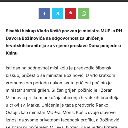
Sisački biskup Vlado Košić pozvao je ministra MUP-a RH
Davora Božinovića na odgovornost za uhićenje
hrvatskih branitelja za vrijeme proslave Dana pobjede u
Kninu.
Isti dan na podnevnoj misi koju je predvodio šibenski
biskup, pričestio se ministar Božinović. U vrlo kratkom
vremenskom periodu nakon svete pričesti počinio je
ministar smrtni grijeh. Sličan grijeh počinio je i Zoran
Milanović prilikom pokušaja uhićenja hrvatskih branitelja
u crkvi sv. Marka. Uhićenja je tada predvorio Ranko
Ostojić kao ministar MUP-a. Mons. Košić svoje stavove
iznosi na svome privatnom facebook profilu, a Božinović
se brani priopćenjem MUP-a, tvrdeći da je jedini kriterij