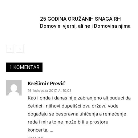
25 GODINA ORUŽANIH SNAGA RH
Domovini vjerni, ali ne i Domovina njima
1 KOMENTAR
Krešimir Prević
16. kolovoza 2017. At 10:03
Kao i onda i danas nije zabranjeno ali budući da
četnici i njihovi dupelišci ovu državu vode
događaju se bespravna uhićenja a remećenje
reda i mira to ne može biti u prostoru
koncerta…..