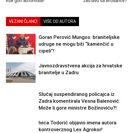
Rok gori automobil!
zastavu sa Brodarice?
VEZANI ČLANCI
VIŠE OD AUTORA
Goran Perović Mungos: braniteljske
udruge ne mogu biti “kamenčić u
cipeli”!
Javnozdravstvena akcija za hrvatske
branitelje u Zadru
Slučaj suspendiranog policajca iz
Zadra komentirala Vesna Balenović:
Može li gore ministre Božinoviću?!
Ivica Todorić objavio imena autora
kontroverznog Lex Agrokor!