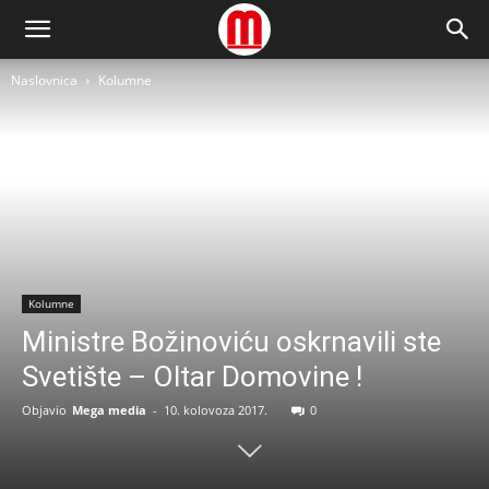
Naslovnica
Kolumne
Kolumne
Ministre Božinoviću oskrnavili ste
Svetište – Oltar Domovine !
Objavio
Mega media
-
10. kolovoza 2017.
0