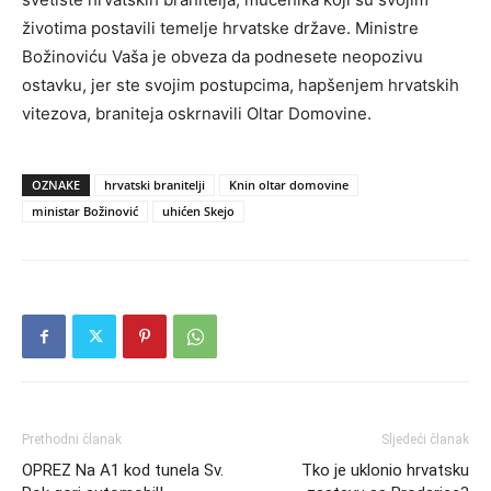
životima postavili temelje hrvatske države. Ministre
Božinoviću Vaša je obveza da podnesete neopozivu
ostavku, jer ste svojim postupcima, hapšenjem hrvatskih
vitezova, braniteja oskrnavili Oltar Domovine.
OZNAKE
hrvatski branitelji
Knin oltar domovine
ministar Božinović
uhićen Skejo
Prethodni članak
Sljedeći članak
OPREZ Na A1 kod tunela Sv.
Tko je uklonio hrvatsku