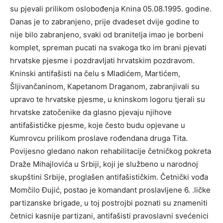
su pjevali prilikom oslobođenja Knina 05.08.1995. godine.
Danas je to zabranjeno, prije dvadeset dvije godine to
nije bilo zabranjeno, svaki od branitelja imao je borbeni
komplet, spreman pucati na svakoga tko im brani pjevati
hrvatske pjesme i pozdravljati hrvatskim pozdravom.
Kninski antifašisti na čelu s Mladićem, Martićem,
Šljivančaninom, Kapetanom Draganom, zabranjivali su
upravo te hrvatske pjesme, u kninskom logoru tjerali su
hrvatske zatočenike da glasno pjevaju njihove
antifašističke pjesme, koje često budu opjevane u
Kumrovcu prilikom proslave rođendana druga Tita.
Povijesno gledano nakon rehabilitacije četničkog pokreta
Draže Mihajlovića u Srbiji, koji je službeno u narodnoj
skupštini Srbije, proglašen antifašističkim. Četnički vođa
Momčilo Đujić, postao je komandant proslavljene 6. .ličke
partizanske brigade, u toj postrojbi poznati su znameniti
četnici kasnije partizani, antifašisti pravoslavni svećenici