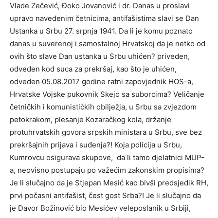
Vlade Zečević, Đoko Jovanović i dr. Danas u proslavi
upravo navedenim četnicima, antifašistima slavi se Dan
Ustanka u Srbu 27. srpnja 1941. Da li je komu poznato
danas u suverenoj i samostalnoj Hrvatskoj da je netko od
ovih što slave Dan ustanka u Srbu uhićen? priveden,
odveden kod suca za prekršaj, kao što je uhićen,
odveden 05.08.2017 godine ratni zapovjednik HOS-a,
Hrvatske Vojske pukovnik Skejo sa suborcima? Veličanje
četničkih i komunističkih obilježja, u Srbu sa zvjezdom
petokrakom, plesanje Kozaračkog kola, držanje
protuhrvatskih govora srpskih ministara u Srbu, sve bez
prekršajnih prijava i suđenja?! Koja policija u Srbu,
Kumrovcu osigurava skupove, da li tamo djelatnici MUP-
a, neovisno postupaju po važećim zakonskim propisima?
Je li slučajno da je Stjepan Mesić kao bivši predsjedik RH,
prvi počasni antifašist, čest gost Srba?! Je li slučajno da
je Davor Božinović bio Mesićev veleposlanik u Srbiji,