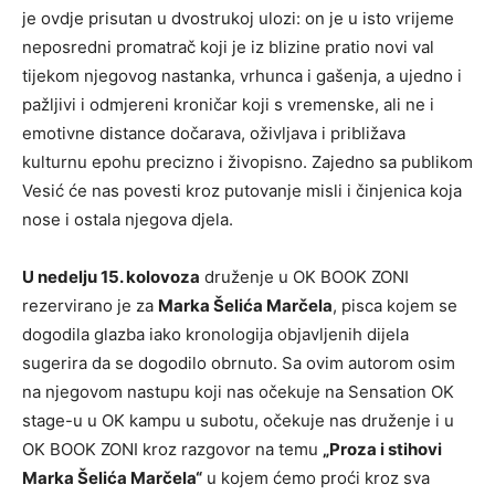
je ovdje prisutan u dvostrukoj ulozi: on je u isto vrijeme
neposredni promatrač koji je iz blizine pratio novi val
tijekom njegovog nastanka, vrhunca i gašenja, a ujedno i
pažljivi i odmjereni kroničar koji s vremenske, ali ne i
emotivne distance dočarava, oživljava i približava
kulturnu epohu precizno i živopisno. Zajedno sa publikom
Vesić će nas povesti kroz putovanje misli i činjenica koja
nose i ostala njegova djela.
U nedelju 15. kolovoza
druženje u OK BOOK ZONI
rezervirano je za
Marka Šelića Marčela
, pisca kojem se
dogodila glazba iako kronologija objavljenih dijela
sugerira da se dogodilo obrnuto. Sa ovim autorom osim
na njegovom nastupu koji nas očekuje na Sensation OK
stage-u u OK kampu u subotu, očekuje nas druženje i u
OK BOOK ZONI kroz razgovor na temu
„Proza i stihovi
Marka Šelića Marčela“
u kojem ćemo proći kroz sva