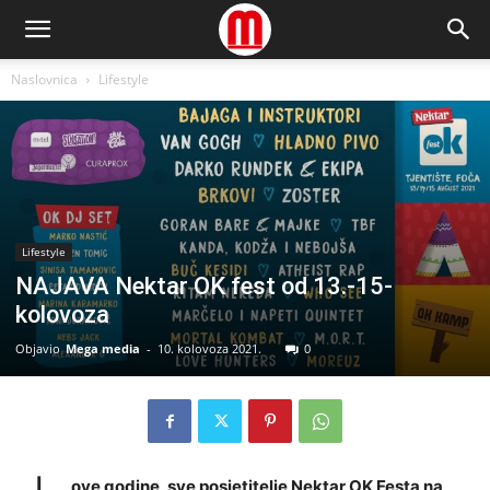
Naslovnica
Lifestyle
Lifestyle
NAJAVA Nektar OK fest od 13.-15-
kolovoza
Objavio
Mega media
-
10. kolovoza 2021.
0
ove godine, sve posjetitelje Nektar OK Festa na