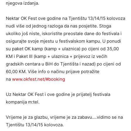
njegova izdanja.
Nektar OK Fest ove godine na Tjentištu 13/14/15 kolovoza
nudi više od jednog razloga da nas posjetite. Stoga
ukoliko još niste, iskoristite preostale dane do festivala i
osigurajte svoje mjestu u festivalskom kampu. U ponudi
su paket OK kamp (kamp + ulaznica) po cijeni od 35,00
KM i Paket III (kamp + ulaznica + prijevoz iz većih
gradskih centara u BiH do Tjentišta i nazad) po cijeni od
60,00 KM. Više info o načinu prijave potražite
na
www.okfest.net/#booking
Uz Nektar OK Fest i ove godine je prijatelj festivala
kompanija m:tel.
Vrijeme je za glazbu, vrijeme je za zabavu….vidimo se na
Tjentištu 13/14/15 kolovoza.