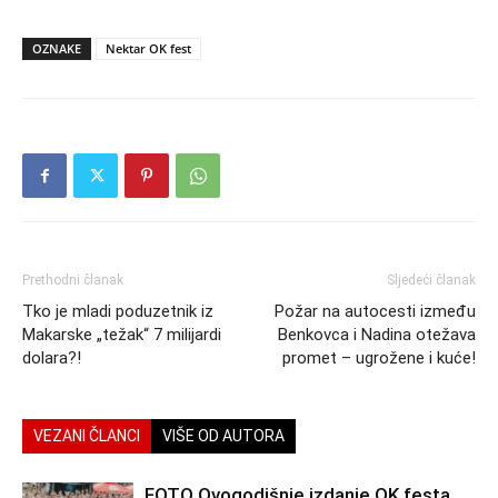
OZNAKE
Nektar OK fest
Prethodni članak
Sljedeći članak
Tko je mladi poduzetnik iz
Požar na autocesti između
Makarske „težak“ 7 milijardi
Benkovca i Nadina otežava
dolara?!
promet – ugrožene i kuće!
VEZANI ČLANCI
VIŠE OD AUTORA
FOTO Ovogodišnje izdanje OK festa,