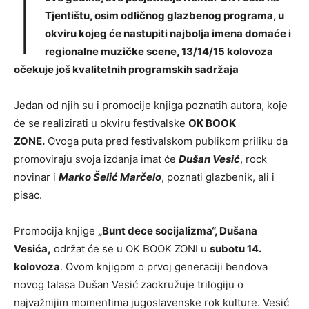
I
Tjentištu, osim odličnog glazbenog programa, u
okviru kojeg će nastupiti najbolja imena domaće i
regionalne muzičke scene, 13/14/15 kolovoza
očekuje još kvalitetnih programskih sadržaja
Jedan od njih su i promocije knjiga poznatih autora, koje
će se realizirati u okviru festivalske
OK BOOK
ZONE.
Ovoga puta pred festivalskom publikom priliku da
promoviraju svoja izdanja imat će
Dušan Vesić
, rock
novinar i
Marko Šelić Marčelo
, poznati glazbenik, ali i
pisac.
Promocija knjige
„Bunt dece socijalizma“, Dušana
Vesića,
održat će se u OK BOOK ZONI u
subotu 14.
kolovoza
. Ovom knjigom o prvoj generaciji bendova
novog talasa Dušan Vesić zaokružuje trilogiju o
najvažnijim momentima jugoslavenske rok kulture. Vesić