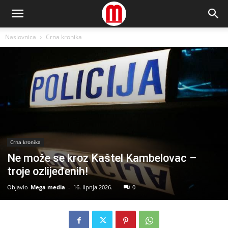
Naslovnica
Crna kronika
Crna kronika
Ne može se kroz Kaštel Kambelovac –
troje ozlijeđenih!
Objavio
Mega media
-
16. lipnja 2026.
0