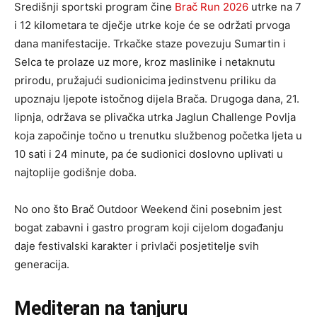
Središnji sportski program čine
Brač Run 2026
utrke na 7
i 12 kilometara te dječje utrke koje će se održati prvoga
dana manifestacije. Trkačke staze povezuju Sumartin i
Selca te prolaze uz more, kroz maslinike i netaknutu
prirodu, pružajući sudionicima jedinstvenu priliku da
upoznaju ljepote istočnog dijela Brača. Drugoga dana, 21.
lipnja, održava se plivačka utrka Jaglun Challenge Povlja
koja započinje točno u trenutku službenog početka ljeta u
10 sati i 24 minute, pa će sudionici doslovno uplivati u
najtoplije godišnje doba.
No ono što Brač Outdoor Weekend čini posebnim jest
bogat zabavni i gastro program koji cijelom događanju
daje festivalski karakter i privlači posjetitelje svih
generacija.
Mediteran na tanjuru