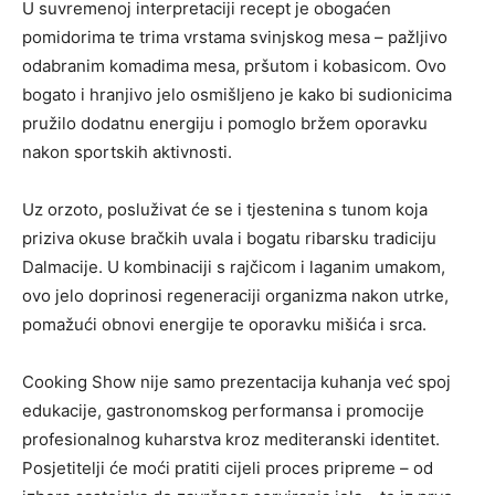
U suvremenoj interpretaciji recept je obogaćen
pomidorima te trima vrstama svinjskog mesa – pažljivo
odabranim komadima mesa, pršutom i kobasicom. Ovo
bogato i hranjivo jelo osmišljeno je kako bi sudionicima
pružilo dodatnu energiju i pomoglo bržem oporavku
nakon sportskih aktivnosti.
Uz orzoto, posluživat će se i tjestenina s tunom koja
priziva okuse bračkih uvala i bogatu ribarsku tradiciju
Dalmacije. U kombinaciji s rajčicom i laganim umakom,
ovo jelo doprinosi regeneraciji organizma nakon utrke,
pomažući obnovi energije te oporavku mišića i srca.
Cooking Show nije samo prezentacija kuhanja već spoj
edukacije, gastronomskog performansa i promocije
profesionalnog kuharstva kroz mediteranski identitet.
Posjetitelji će moći pratiti cijeli proces pripreme – od