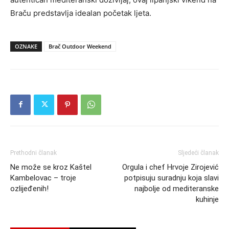
Braču predstavlja idealan početak ljeta.
OZNAKE
Brač Outdoor Weekend
Prethodni članak
Sljedeći članak
Ne može se kroz Kaštel
Orgula i chef Hrvoje Zirojević
Kambelovac – troje
potpisuju suradnju koja slavi
ozlijeđenih!
najbolje od mediteranske
kuhinje