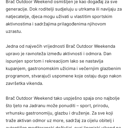
Brač Outdoor Weekend osmišljen je kao događaj za sve
generacije. Dok roditelji sudjeluju u utrkama ili navijaju za
natjecatelje, djeca mogu uživati u vlastitim sportskim
aktivnostima i sadržajima prilagođenima njihovom
uzrastu.
Jedna od najvećih vrijednosti Brač Outdoor Weekenda
upravo je ravnoteža između aktivnosti i odmora. Dan
ispunjen sportom i rekreacijom lako se nastavlja
kupanjem, gastronomskim užicima i večernjim glazbenim
programom, stvarajući uspomene koje ostaju dugo nakon
završetka vikenda.
Brač Outdoor Weekend tako uspješno spaja ono najbolje
što ljeto na Jadranu može ponuditi – sport, prirodu,
vrhunsku gastronomiju, glazbu i druženje. Za sve koji
traže aktivan odmor uz more, sadržaj za cijelu obitelj i
autentičan mediteranski doživljaj, ovaj lipanjski vikend na