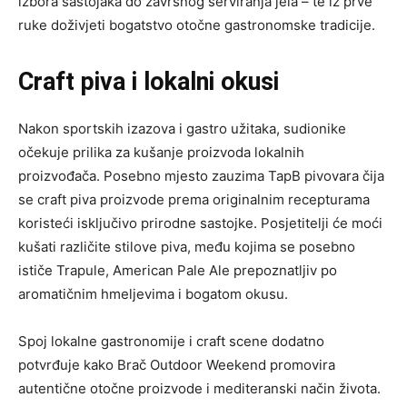
izbora sastojaka do završnog serviranja jela – te iz prve
ruke doživjeti bogatstvo otočne gastronomske tradicije.
Craft piva i lokalni okusi
Nakon sportskih izazova i gastro užitaka, sudionike
očekuje prilika za kušanje proizvoda lokalnih
proizvođača. Posebno mjesto zauzima TapB pivovara čija
se craft piva proizvode prema originalnim recepturama
koristeći isključivo prirodne sastojke. Posjetitelji će moći
kušati različite stilove piva, među kojima se posebno
ističe Trapule, American Pale Ale prepoznatljiv po
aromatičnim hmeljevima i bogatom okusu.
Spoj lokalne gastronomije i craft scene dodatno
potvrđuje kako Brač Outdoor Weekend promovira
autentične otočne proizvode i mediteranski način života.