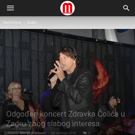
Naslovnica
Zadar
Zadar
Odgođen koncert Zdravka Čolića u
Zadru zbog slabog interesa
Objavio
Marija Pribisalić
-
24. svibnja 2014.
0