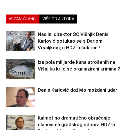
VEZANI ČLANCI
VIŠE OD AUTORA
Nasilni direktor ŠC Višnjik Denis
Karlović potukao se s Dariom
Vrsaljkom, u HDZ-u šokirani!
Iza pola milijarde kuna utrošenih na
Višnjiku krije se organizirani kriminal?
Denis Karlović doživio moždani udar
Kalmetino dramatično obraćanje
članovima gradskog odbora HDZ-a: