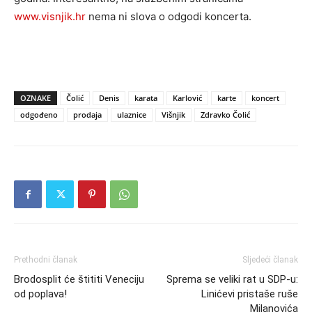
www.visnjik.hr
nema ni slova o odgodi koncerta.
OZNAKE
Čolić
Denis
karata
Karlović
karte
koncert
odgođeno
prodaja
ulaznice
Višnjik
Zdravko Čolić
Prethodni članak
Sljedeći članak
Brodosplit će štititi Veneciju
Sprema se veliki rat u SDP-u:
od poplava!
Linićevi pristaše ruše
Milanovića