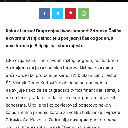
Kakav fijasko! Dugo najavljivani koncert Zdravka Čolića
u dvorani Višnjik sinoć je u posljednji čas odgođen, a
novi termin je 8.lipnja na istom mjestu.
Iako organizatori ne navode razlog odgode, neslužbeno
doznajemo da je razlog slab interes. Naime, dva dana
uoči koncerta, prodano je samo 1750 ulaznica! Direktor
ŠC Višnjik Denis Karlović ovih dana putem medija
najavljuje kako će se ta gradska tvrtka financirati sama, a
ne na teret građana te da će ići u suorganizaciju velikih
koncerata. U to je teško povjerovati pogotovo nakon
katastrofalne prodaje karata za veliku balkansku zvijezdu
Zdravka Čolića koji u Zadru nije nastupao punih trideset
godina. Interesantno, na službenim stranicama