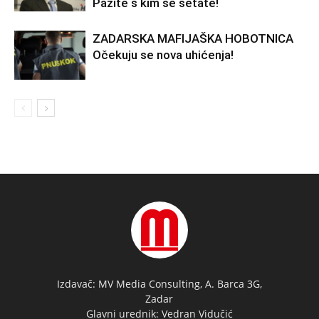
Pazite s kim se šetate!
ZADARSKA MAFIJAŠKA HOBOTNICA
Očekuju se nova uhićenja!
Izdavač: MV Media Consulting, A. Barca 3G,
Zadar
Glavni urednik: Vedran Vidučić