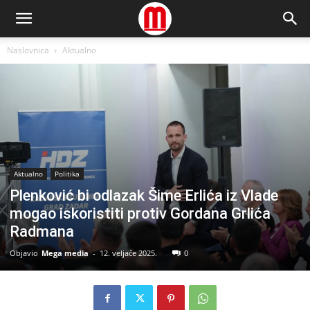
Naslovnica
Aktualno
Aktualno
Politika
Plenković bi odlazak Šime Erlića iz Vlade
mogao iskoristiti protiv Gordana Grlića
Radmana
Objavio
Mega media
-
12. veljače 2025.
0