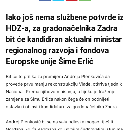
Iako još nema službene potvrde iz
HDZ-a, za gradonačelnika Zadra
bit će kandidiran aktualni ministar
regionalnog razvoja i fondova
Europske unije Šime Erlić
Bit će to prilika za premijera Andreja Plenkovića da
provede prvu manju rekonstrukciju Vlade, otkriva tjednik
Nacional. Prema njihovom pisanju, u tijeku je traženje
zamjene za Šimu Erlića nakon čega će on podnijeti
ostavku i objaviti kandidaturu za gradonačelnika Zadra.
Andrej Plenković bi se na valu odlaska mogao riješiti
Gordana Grlića Radmana koji svojim čudnovatim istupima