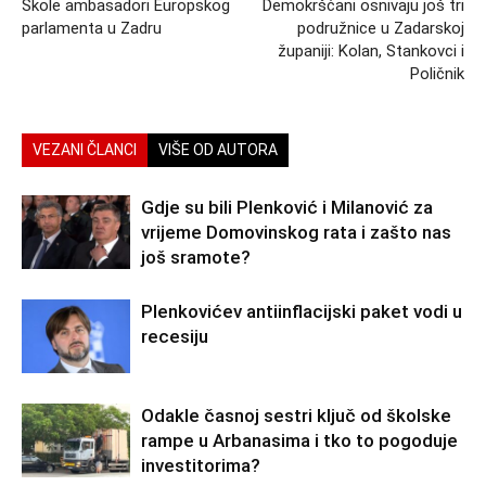
Škole ambasadori Europskog
Demokršćani osnivaju još tri
parlamenta u Zadru
podružnice u Zadarskoj
županiji: Kolan, Stankovci i
Poličnik
VEZANI ČLANCI
VIŠE OD AUTORA
Gdje su bili Plenković i Milanović za
vrijeme Domovinskog rata i zašto nas
još sramote?
Plenkovićev antiinflacijski paket vodi u
recesiju
Odakle časnoj sestri ključ od školske
rampe u Arbanasima i tko to pogoduje
investitorima?