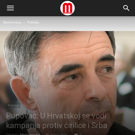
Naslovnica
Politika
Politika
Pupovac: U Hrvatskoj se vodi
kampanja protiv ćirilice i Srba
Objavio
Mega media
-
30. rujna 2014.
0