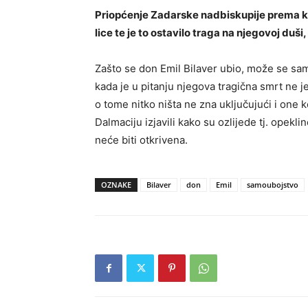
Priopćenje Zadarske nadbiskupije prema koj
lice te je to ostavilo traga na njegovoj duši,
Zašto se don Emil Bilaver ubio, može se sam
kada je u pitanju njegova tragična smrt ne j
o tome nitko ništa ne zna uključujući i one k
Dalmaciju izjavili kako su ozlijede tj. opek
neće biti otkrivena.
OZNAKE
Bilaver
don
Emil
samoubojstvo