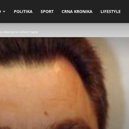
O
POLITIKA
SPORT
CRNA KRONIKA
LIFESTYLE
a obavijeno velom tajne