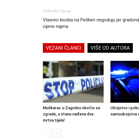
Prethodni članak
Vlasnici kioska na Peškeri negoduju jer gradonače
cijene najma
VEZANI ČLANCI
VIŠE OD AUTORA
Muškarac u Zagrebu skočio sa
Ubojstvo i pok
zgrade, u stanu nađena dva
samoubojstva 
mrtva tijela!