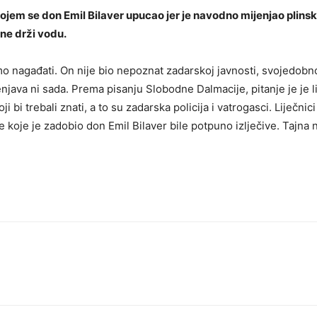
em se don Emil Bilaver upucao jer je navodno mijenjao plinsku 
 ne drži vodu.
o nagađati. On nije bio nepoznat zadarskoj javnosti, svojedobno
enjava ni sada. Prema pisanju Slobodne Dalmacije, pitanje je je 
oji bi trebali znati, a to su zadarska policija i vatrogasci. Liječ
line koje je zadobio don Emil Bilaver bile potpuno izlječive. Taj