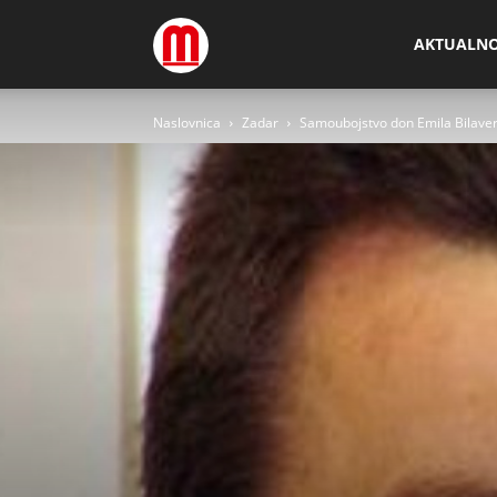
Megamedia
AKTUALN
Naslovnica
Zadar
Samoubojstvo don Emila Bilaver