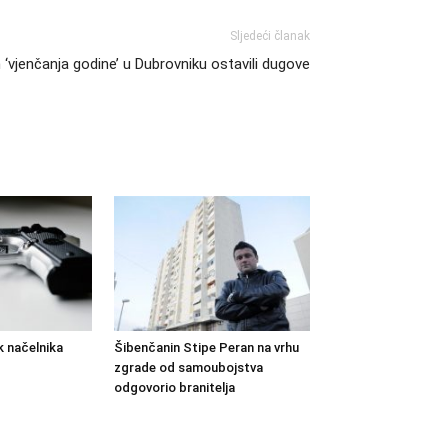
Sljedeći članak
n ‘vjenčanja godine’ u Dubrovniku ostavili dugove
 načelnika
Šibenčanin Stipe Peran na vrhu
zgrade od samoubojstva
odgovorio branitelja