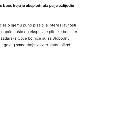
bocu koja je eksplodirala pa je ozlijedio
 se o njemu puno pisalo, a interes javnosti
li uopće došlo do eksplozije plinske boce jer
nici zadarske Opće bolnice su za Slobodnu
na njegovog samoubojstva vjerojatno nikad