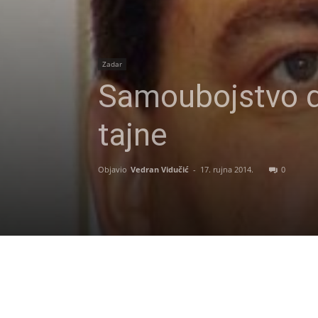
Zadar
Samoubojstvo d
tajne
Objavio
Vedran Vidučić
-
17. rujna 2014.
0