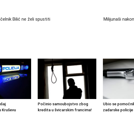
lnik Bilić ne želi spustiti
Milijunaši nako
ušaj
Počinio samoubojstvo zbog
Ubio se pomoćnik
u Kruševu
kredita u švicarskim francima!
zadarske policije