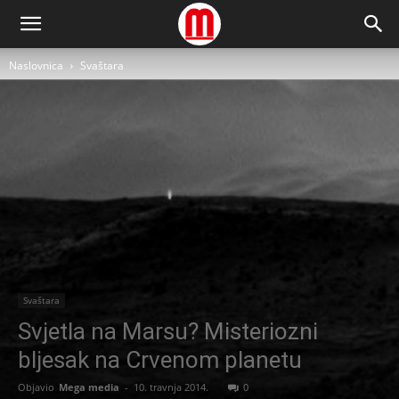
Naslovnica
Svaštara
Svaštara
Svjetla na Marsu? Misteriozni
bljesak na Crvenom planetu
Objavio
Mega media
-
10. travnja 2014.
0