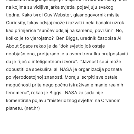
na kojima su vidljiva jarka svjetla, pojavljuju svakog
tjedna. Kako tvrdi Guy Webster, glasnogovornik misije
Curiosity, takav odsjaj može izazvati i neki banalni uzrok
kao primjerice “sunčev odsjaj na kamenoj površini”. No,
koliko je to vjerojatno? Ben Biggs, urednik časopisa All
About Space rekao je da “dok svjetlo još ostaje
neobjašnjeno, pretjerano je u ovom trenutku pretpostaviti
da je riječ o inteligentnom izvoru”. “Javnost sebi može
dopustiti da spekulira, ali NASA je organizacija poznata
po vjerodostojnoj znanosti. Moraju iscrpiti sve ostale
mogućnosti prije nego počnu istraživanje manje realnih
fenomena”, rekao je Biggs. NASA za sada nije
komentirala pojavu “misterioznog svjetla” na Crvenom
planetu. (net.hr)