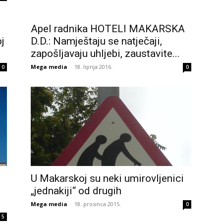
Apel radnika HOTELI MAKARSKA
j
D.D.: Namještaju se natječaji,
zapošljavaju uhljebi, zaustavite...
Mega media
-
18. lipnja 2016.
0
0
U Makarskoj su neki umirovljenici
„jednakiji“ od drugih
Mega media
-
18. prosinca 2015.
0
5