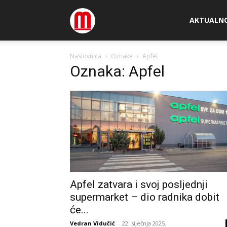
Megamedia
AKTUALN
Naslovnica
Oznake
Apfel
Oznaka: Apfel
Apfel zatvara i svoj posljednji
supermarket – dio radnika dobit
će...
Vedran Vidučić
-
22. siječnja 2025.