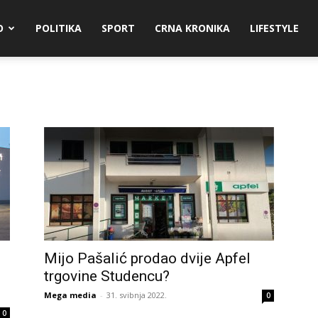
O
POLITIKA
SPORT
CRNA KRONIKA
LIFESTYLE
Mijo Pašalić prodao dvije Apfel
trgovine Studencu?
Mega media
-
31. svibnja 2022.
0
0