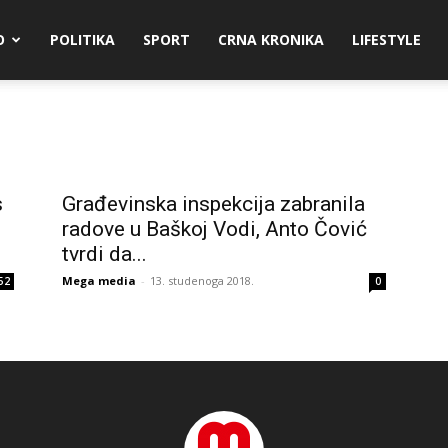
O
POLITIKA
SPORT
CRNA KRONIKA
LIFESTYLE
s
Građevinska inspekcija zabranila
radove u Baškoj Vodi, Anto Čović
tvrdi da...
Mega media
-
13. studenoga 2018.
52
0