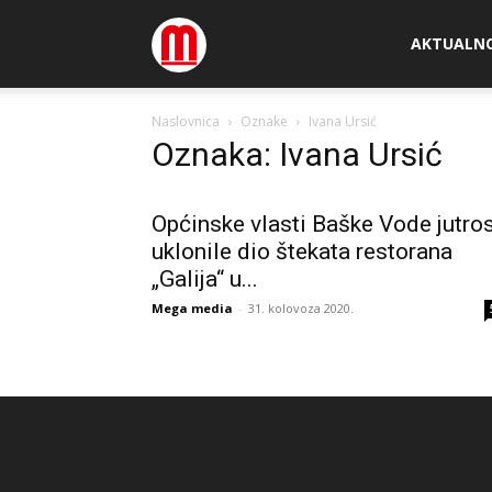
Megamedia
AKTUALN
Naslovnica
Oznake
Ivana Ursić
Oznaka: Ivana Ursić
Općinske vlasti Baške Vode jutro
uklonile dio štekata restorana
„Galija“ u...
Mega media
-
31. kolovoza 2020.