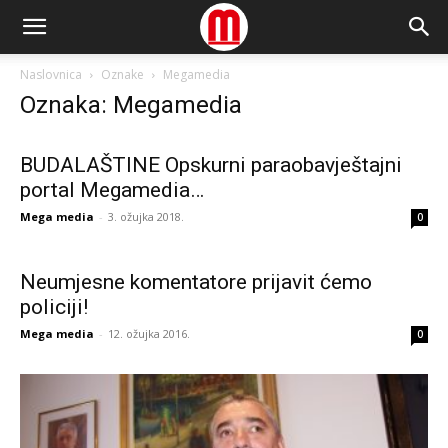
Naslovnica
Oznake
Megamedia
Oznaka: Megamedia
BUDALAŠTINE Opskurni paraobavještajni
portal Megamedia…
Mega media
-
3. ožujka 2018.
0
Neumjesne komentatore prijavit ćemo
policiji!
Mega media
-
12. ožujka 2016.
0