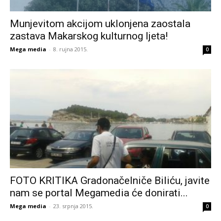
Munjevitom akcijom uklonjena zaostala
zastava Makarskog kulturnog ljeta!
Mega media
-
8. rujna 2015.
0
FOTO KRITIKA Gradonačelniče Biliću, javite
nam se portal Megamedia će donirati...
Mega media
-
23. srpnja 2015.
0