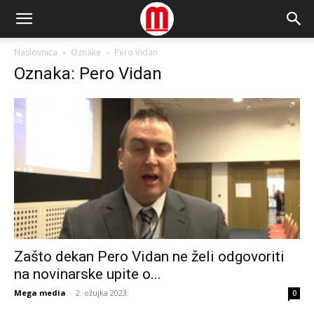
Naslovnica
Oznake
Pero Vidan
Oznaka: Pero Vidan
Zašto dekan Pero Vidan ne želi odgovoriti
na novinarske upite o...
Mega media
-
2. ožujka 2023.
0