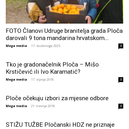
FOTO Članovi Udruge branitelja grada Ploča
darovali 9 tona mandarina hrvatskom...
Mega media
-
17. studenoga 2025.
0
Tko je gradonačelnik Ploča – Mišo
Krstičević ili Ivo Karamatić?
Mega media
-
17. srpnja 2018.
0
Ploče očekuju izbori za mjesne odbore
Mega media
-
21. travnja 2018.
0
STIŽU TUŽBE Pločanski HDZ ne priznaje