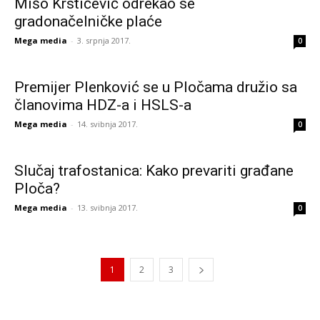
Mišo Krstičević odrekao se
gradonačelničke plaće
Mega media
-
3. srpnja 2017.
0
Premijer Plenković se u Pločama družio sa
članovima HDZ-a i HSLS-a
Mega media
-
14. svibnja 2017.
0
Slučaj trafostanica: Kako prevariti građane
Ploča?
Mega media
-
13. svibnja 2017.
0
1
2
3