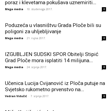
poraz i klevetama pokušava uznemiriti...
Mega media
-
10. studenoga 2017.
0
Poduzeća u vlasništvu Grada Ploče bili su
poligoni za uhljebljivanje
Mega media
-
21. rujna 2017.
0
IZGUBLJEN SUDSKI SPOR Obitelji Stipić
Grad Ploče mora isplatiti 14 milijuna...
Mega media
-
24. srpnja 2017.
0
Učenica Lucija Cvijanović iz Ploča putuje na
Svjetsko rukometno prvenstvo na...
Vedran Vidučić
-
7. srpnja 2017.
0