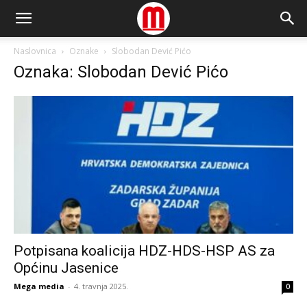
Naslovnica
Oznake
Slobodan Dević Pićo
Oznaka: Slobodan Dević Pićo
Potpisana koalicija HDZ-HDS-HSP AS za
Općinu Jasenice
Mega media
-
4. travnja 2025.
0