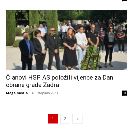
Članovi HSP AS položili vijence za Dan
obrane grada Zadra
Mega media
-
6. listopada 2023.
0
1
2