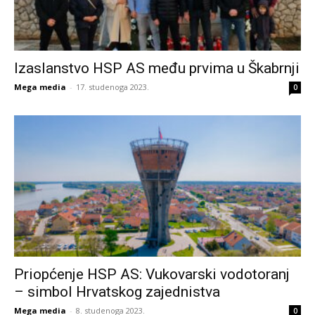
Izaslanstvo HSP AS među prvima u Škabrnji
Mega media
-
17. studenoga 2023.
0
Priopćenje HSP AS: Vukovarski vodotoranj
– simbol Hrvatskog zajednistva
Mega media
-
8. studenoga 2023.
0