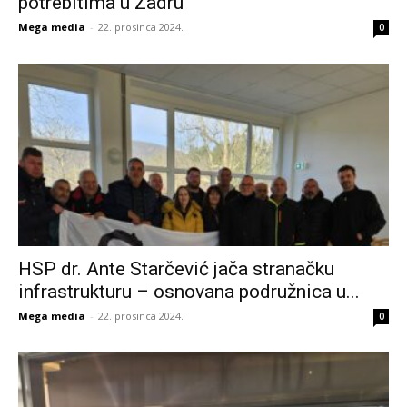
potrebitima u Zadru
Mega media
-
22. prosinca 2024.
0
HSP dr. Ante Starčević jača stranačku
infrastrukturu – osnovana podružnica u...
Mega media
-
22. prosinca 2024.
0