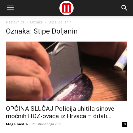
Naslovnica
Oznake
Stipe Doljanin
Oznaka: Stipe Doljanin
OPĆINA SLUČAJ Policija uhitila sinove
moćnih HDZ-ovaca iz Hrvaca – dilali...
Mega media
-
21. studenoga 2025.
0