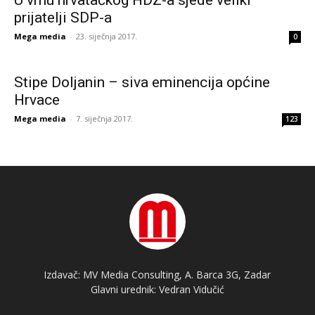
U vrhu hrvatačkog HDZ-a sjede veliki
prijatelji SDP-a
Mega media
-
23. siječnja 2017.
0
Stipe Doljanin – siva eminencija općine
Hrvace
Mega media
-
7. siječnja 2017.
123
Izdavač: MV Media Consulting, A. Barca 3G, Zadar
Glavni urednik: Vedran Vidučić