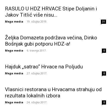
RASULO U HDZ HRVACE Stipe Doljanin i
Jakov Titlić više nisu...
Mega media
-
19. ožujka 2019.
31
Željka Domazeta podržava većina, Dinko
Bošnjak gubi potporu HDZ-a!
Mega media
-
6. travnja 2017.
0
Hajduk „satrao“ Hrvace na Poljudu
Mega media
-
27. ožujka 2017.
0
Vlasnici restorana u Hrvacama strahuju od
rezultata lokalnih izbora
Mega media
-
24. ožujka 2017.
0