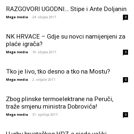
RAZGOVORI UGODNI… Stipe i Ante Doljanin
Mega media
-
24. ožujka 2017.
0
NK HRVACE – Gdje su novci namijenjeni za
plaće igrača?
Mega media
-
10. ožujka 2017.
0
Tko je livo, tko desno a tko na Mostu?
Mega media
-
2. veljače 2017.
0
Zbog plinske termoelektrane na Peruči,
traže smjenu ministra Dobrovića!
Mega media
-
31. siječnja 2017.
0