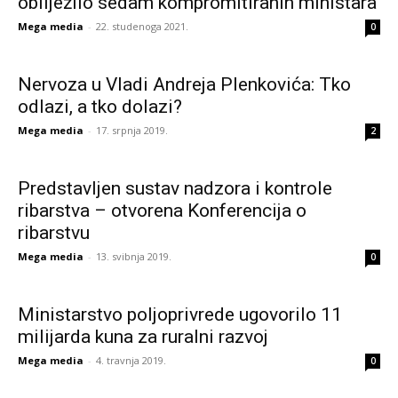
obilježilo sedam kompromitiranih ministara
Mega media
-
22. studenoga 2021.
0
Nervoza u Vladi Andreja Plenkovića: Tko
odlazi, a tko dolazi?
Mega media
-
17. srpnja 2019.
2
Predstavljen sustav nadzora i kontrole
ribarstva – otvorena Konferencija o
ribarstvu
Mega media
-
13. svibnja 2019.
0
Ministarstvo poljoprivrede ugovorilo 11
milijarda kuna za ruralni razvoj
Mega media
-
4. travnja 2019.
0