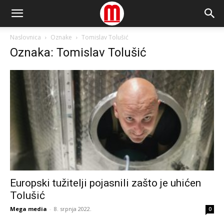
Naslovnica
Oznake
Tomislav Tolušić
Oznaka: Tomislav Tolušić
Europski tužitelji pojasnili zašto je uhićen
Tolušić
Mega media
-
8. srpnja 2022.
0