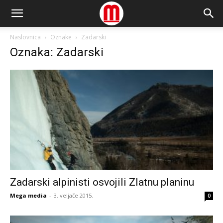
Naslovnica
Oznake
Zadarski
Oznaka: Zadarski
Zadarski alpinisti osvojili Zlatnu planinu
Mega media
-
3. veljače 2015.
0