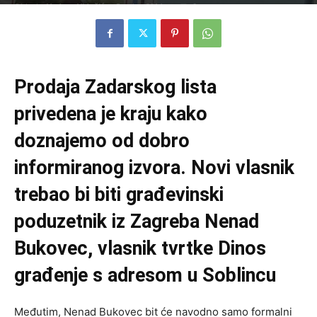
Objavio
Vedran Vidučić
-
5. rujna 2014.
0
Prodaja Zadarskog lista
privedena je kraju kako
doznajemo od dobro
informiranog izvora. Novi vlasnik
trebao bi biti građevinski
poduzetnik iz Zagreba Nenad
Bukovec, vlasnik tvrtke Dinos
građenje s adresom u Soblincu
Međutim, Nenad Bukovec bit će navodno samo formalni