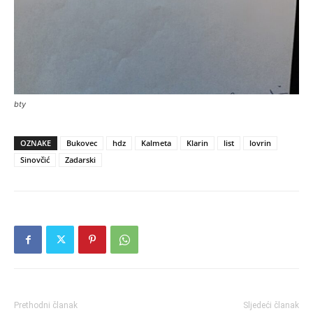
bty
OZNAKE
Bukovec
hdz
Kalmeta
Klarin
list
lovrin
Sinovčić
Zadarski
Prethodni članak
Sljedeći članak