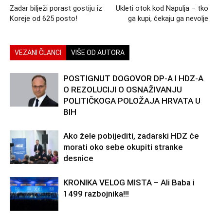
Zadar bilježi porast gostiju iz
Ukleti otok kod Napulja – tko
Koreje od 625 posto!
ga kupi, čekaju ga nevolje
VEZANI ČLANCI
VIŠE OD AUTORA
POSTIGNUT DOGOVOR DP-A I HDZ-A
O REZOLUCIJI O OSNAŽIVANJU
POLITIČKOGA POLOŽAJA HRVATA U
BIH
Ako žele pobijediti, zadarski HDZ će
morati oko sebe okupiti stranke
desnice
KRONIKA VELOG MISTA – Ali Baba i
1499 razbojnika!!!