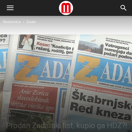
Naslovnica
Zadar
Zadar
Prodan Zadarski list, kupio ga HDZ?!