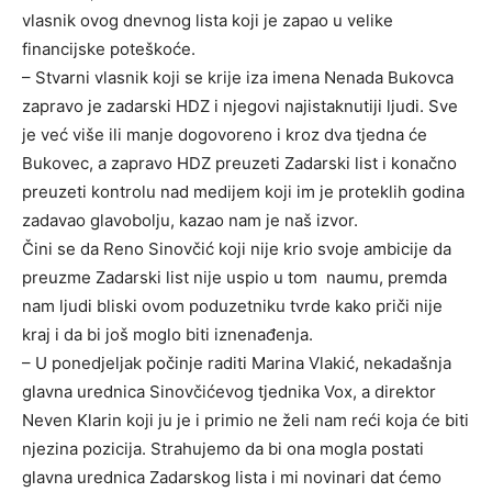
vlasnik ovog dnevnog lista koji je zapao u velike
financijske poteškoće.
– Stvarni vlasnik koji se krije iza imena Nenada Bukovca
zapravo je zadarski HDZ i njegovi najistaknutiji ljudi. Sve
je već više ili manje dogovoreno i kroz dva tjedna će
Bukovec, a zapravo HDZ preuzeti Zadarski list i konačno
preuzeti kontrolu nad medijem koji im je proteklih godina
zadavao glavobolju, kazao nam je naš izvor.
Čini se da Reno Sinovčić koji nije krio svoje ambicije da
preuzme Zadarski list nije uspio u tom naumu, premda
nam ljudi bliski ovom poduzetniku tvrde kako priči nije
kraj i da bi još moglo biti iznenađenja.
– U ponedjeljak počinje raditi Marina Vlakić, nekadašnja
glavna urednica Sinovčićevog tjednika Vox, a direktor
Neven Klarin koji ju je i primio ne želi nam reći koja će biti
njezina pozicija. Strahujemo da bi ona mogla postati
glavna urednica Zadarskog lista i mi novinari dat ćemo