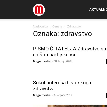
Megamedia
AKTUALN
Naslovnica
Oznake
Zdravstvo
Oznaka: zdravstvo
PISMO ČITATELJA Zdravstvo su
uništili partijski psi!
Mega media
-
18. lipnja 2020.
Sukob interesa hrvatskoga
zdravstva
Mega media
-
6. veljače 2019.