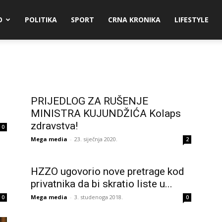
O
POLITIKA
SPORT
CRNA KRONIKA
LIFESTYLE
PRIJEDLOG ZA RUŠENJE
MINISTRA KUJUNDŽIĆA Kolaps
zdravstva!
0
Mega media
-
23. siječnja 2020.
2
HZZO ugovorio nove pretrage kod
privatnika da bi skratio liste u...
Mega media
-
3. studenoga 2018.
0
0