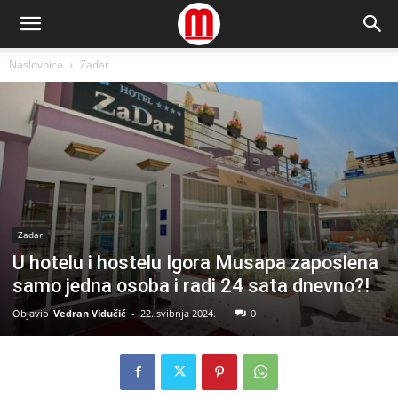
Naslovnica
Zadar
Zadar
U hotelu i hostelu Igora Musapa zaposlena
samo jedna osoba i radi 24 sata dnevno?!
Objavio
Vedran Vidučić
-
22. svibnja 2024.
0