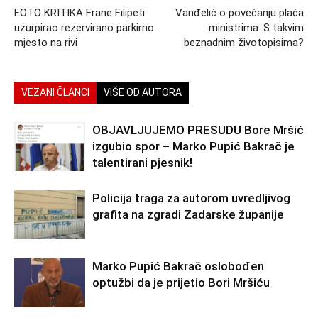
FOTO KRITIKA Frane Filipeti
Vanđelić o povećanju plaća
uzurpirao rezervirano parkirno
ministrima: S takvim
mjesto na rivi
beznadnim životopisima?
VEZANI ČLANCI
VIŠE OD AUTORA
OBJAVLJUJEMO PRESUDU Bore Mršić
izgubio spor – Marko Pupić Bakrač je
talentirani pjesnik!
Policija traga za autorom uvredljivog
grafita na zgradi Zadarske županije
Marko Pupić Bakrač oslobođen
optužbi da je prijetio Bori Mršiću