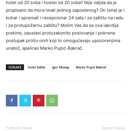
hotel od 20 soba i hostel od 20 soba? Nije valjda da je
propisano da mora imati jednog zaposlenog? On (ona) je i
kuhar i spremač i recepcionar 24 sata i za zaštitu na radu
i za protupožarnu zaštitu? Molim Vas da se ova lakrdija
prekine, zaustavi protuzakonito poslovanje i pokrene
postupak protiv onih koji to omogućavaju upozorenjima
unatoč, apelirao Marko Pupić-Bakrač.
OZNAKE
hotel ZaDar
Igor Musap
Marko Pupić Bakrač
Prethodni članak
Sljedeći članak