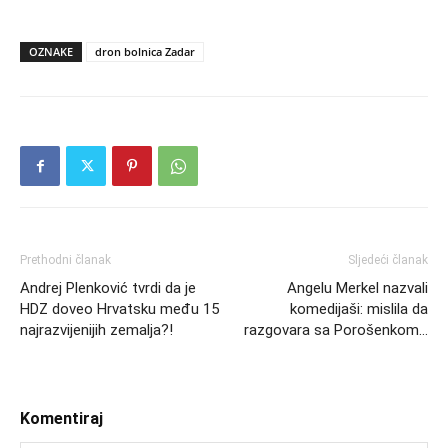
OZNAKE
dron bolnica Zadar
Prethodni članak
Sljedeći članak
Andrej Plenković tvrdi da je
Angelu Merkel nazvali
HDZ doveo Hrvatsku među 15
komedijaši: mislila da
najrazvijenijih zemalja?!
razgovara sa Porošenkom…
Komentiraj