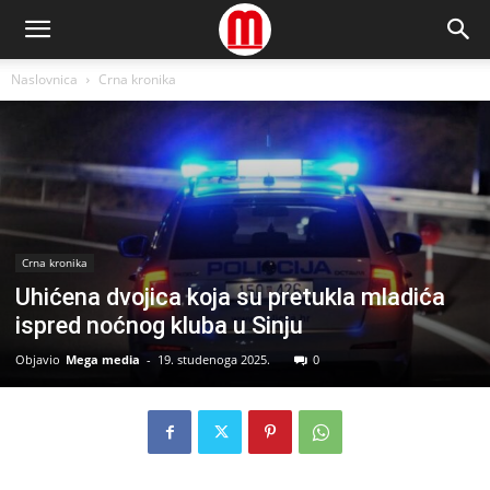
Naslovnica
Crna kronika
Crna kronika
Uhićena dvojica koja su pretukla mladića
ispred noćnog kluba u Sinju
Objavio
Mega media
-
19. studenoga 2025.
0