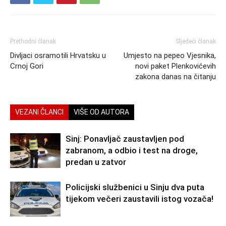
Prethodni članak
Sljedeći članak
Divljaci osramotili Hrvatsku u
Umjesto na pepeo Vjesnika,
Crnoj Gori
novi paket Plenkovićevih
zakona danas na čitanju
VEZANI ČLANCI
VIŠE OD AUTORA
Sinj: Ponavljač zaustavljen pod
zabranom, a odbio i test na droge,
predan u zatvor
Policijski službenici u Sinju dva puta
tijekom večeri zaustavili istog vozača!