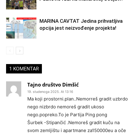
MARINA CAVTAT Jedina prihvatljiva
opcija jest neizvođenje projekta!
1 KOMENTAR
Tajno društvo Dimšić
19. studenoga 2025. At 13:16
Ma koji prostorni.plan..Nemorreš gradit uzbrdo
nego nizbrdo nemoreš gradit ukoso
nego.popreko.To je Partija Ping pong
Šurbek -Stipančić .Nemoreš gradit kuču na
svom zemljištu i apartmane za150000eu a oče