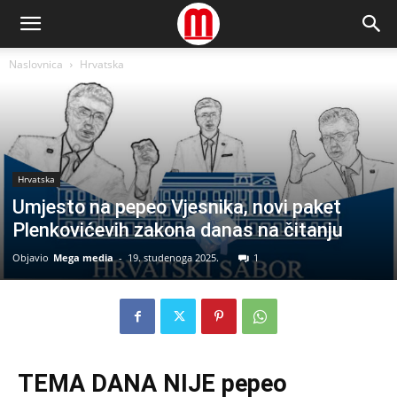
Naslovnica
Hrvatska
Hrvatska
Umjesto na pepeo Vjesnika, novi paket
Plenkovićevih zakona danas na čitanju
Objavio
Mega media
-
19. studenoga 2025.
1
TEMA DANA NIJE pepeo