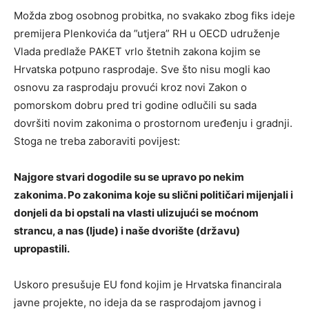
Možda zbog osobnog probitka, no svakako zbog fiks ideje
premijera Plenkovića da ”utjera” RH u OECD udruženje
Vlada predlaže PAKET vrlo štetnih zakona kojim se
Hrvatska potpuno rasprodaje. Sve što nisu mogli kao
osnovu za rasprodaju provući kroz novi Zakon o
pomorskom dobru pred tri godine odlučili su sada
dovršiti novim zakonima o prostornom uređenju i gradnji.
Stoga ne treba zaboraviti povijest:
Najgore stvari dogodile su se upravo po nekim
zakonima. Po zakonima koje su slični političari mijenjali i
donjeli da bi opstali na vlasti ulizujući se moćnom
strancu, a nas (ljude) i naše dvorište (državu)
upropastili.
Uskoro presušuje EU fond kojim je Hrvatska financirala
javne projekte, no ideja da se rasprodajom javnog i