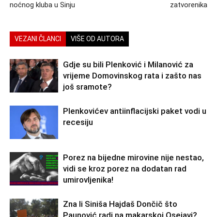
noćnog kluba u Sinju
zatvorenika
VEZANI ČLANCI
VIŠE OD AUTORA
Gdje su bili Plenković i Milanović za
vrijeme Domovinskog rata i zašto nas
još sramote?
Plenkovićev antiinflacijski paket vodi u
recesiju
Porez na bijedne mirovine nije nestao,
vidi se kroz porez na dodatan rad
umirovljenika!
Zna li Siniša Hajdaš Dončič što
Paunović radi na makarskoj Osejavi?