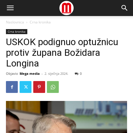
Naslovnica
Crna kronika
Crna kronika
USKOK podignuo optužnicu
protiv župana Božidara
Longina
Objavio
Mega media
-
2. siječnja 2024.
0