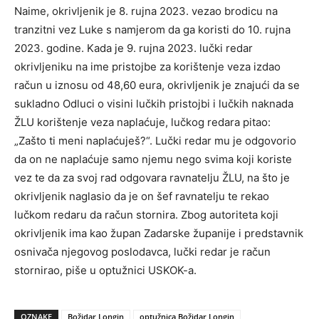
Naime, okrivljenik je 8. rujna 2023. vezao brodicu na
tranzitni vez Luke s namjerom da ga koristi do 10. rujna
2023. godine. Kada je 9. rujna 2023. lučki redar
okrivljeniku na ime pristojbe za korištenje veza izdao
račun u iznosu od 48,60 eura, okrivljenik je znajući da se
sukladno Odluci o visini lučkih pristojbi i lučkih naknada
ŽLU korištenje veza naplaćuje, lučkog redara pitao:
„Zašto ti meni naplaćuješ?“. Lučki redar mu je odgovorio
da on ne naplaćuje samo njemu nego svima koji koriste
vez te da za svoj rad odgovara ravnatelju ŽLU, na što je
okrivljenik naglasio da je on šef ravnatelju te rekao
lučkom redaru da račun stornira. Zbog autoriteta koji
okrivljenik ima kao župan Zadarske županije i predstavnik
osnivača njegovog poslodavca, lučki redar je račun
stornirao, piše u optužnici USKOK-a.
OZNAKE
Božidar Longin
optužnica Božidar Longin