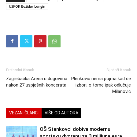
USKOK Božidar Longin
Prethodni članak
Sljedeći članak
Zagrebačka Arena u dugovima
Plenković nema pojma kad će
nakon 27 uspješnih koncerata
izbori, o tome ipak odlučuje
Milanović
VEZANI ČLANCI
VIŠE OD AUTORA
OŠ Stankovci dobiva modernu
sportsku dvoranu za 3 milijuna eura