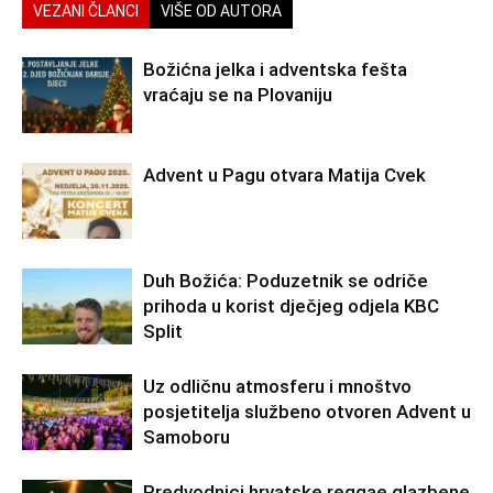
VEZANI ČLANCI
VIŠE OD AUTORA
Božićna jelka i adventska fešta
vraćaju se na Plovaniju
Advent u Pagu otvara Matija Cvek
Duh Božića: Poduzetnik se odriče
prihoda u korist dječjeg odjela KBC
Split
Uz odličnu atmosferu i mnoštvo
posjetitelja službeno otvoren Advent u
Samoboru
Predvodnici hrvatske reggae glazbene