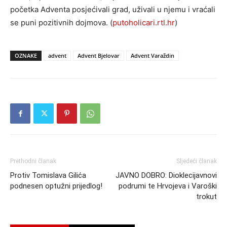
početka Adventa posjećivali grad, uživali u njemu i vraćali
se puni pozitivnih dojmova. (
putoholicari.rtl.hr
)
OZNAKE
advent
Advent Bjelovar
Advent Varaždin
Prethodni članak
Sljedeći članak
Protiv Tomislava Gilića
JAVNO DOBRO: Dioklecijavnovi
podnesen optužni prijedlog!
podrumi te Hrvojeva i Varoški
trokut