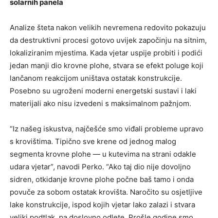
solarnih panela
Analize šteta nakon velikih nevremena redovito pokazuju
da destruktivni procesi gotovo uvijek započinju na sitnim,
lokaliziranim mjestima. Kada vjetar uspije probiti i podići
jedan manji dio krovne plohe, stvara se efekt poluge koji
lančanom reakcijom uništava ostatak konstrukcije.
Posebno su ugroženi moderni energetski sustavi i laki
materijali ako nisu izvedeni s maksimalnom pažnjom.
“Iz našeg iskustva, najčešće smo viđali probleme upravo
s krovištima. Tipično sve krene od jednog malog
segmenta krovne plohe — u kutevima na strani odakle
udara vjetar”, navodi Perko. “Ako taj dio nije dovoljno
sidren, otkidanje krovne plohe počne baš tamo i onda
povuče za sobom ostatak krovišta. Naročito su osjetljive
lake konstrukcije, ispod kojih vjetar lako zalazi i stvara
veliki podtlak, pa doslovno odlete. Prošle godine smo