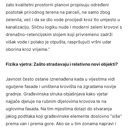
zato kvalitetni prostorni planovi propisuju određeni
postotak prirodnog terena na parceli, ne samo zbog
zelenila, već i da se dio vode procijedi kroz tlo umjesto u
kanalizaciju. Sličnu logiku nude i moderni zeleni krovovi s
drenažno-retencijskim slojem koji privremeno zadrži
višak vode i polako je otpušta, raspršujući vršni udar
oborina kroz vrijeme.”
Fizika vjetra: Zašto stradavaju i relativno novi objekti?
Javnost često ostane iznenađena kada u vijestima vidi
oguljene fasade i uništena krovišta na zgradama novije
gradnje. Građevinska struka objašnjava kako vjetar
najjače djeluje na rubnim dijelovima krovova te na
uglovima fasada. Na tim mjestima dolazi do stvaranja
jakog podtlaka koji građevinske elemente doslovno “siše”
prema van i prema gore. Ako se u tim zonama napravi i