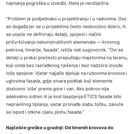
najmanja pogreška u izvedbi, šteta je neizbježna.
“Problem je podjednako u projektiranju i u radovima. Ovo
se događa jer se u projektima često nedovoljno dobro, ili
se uopće ne definiraju detalji, spojevi i načini
pričvršćivanja nekonstruktivnih elemenata — krovnog
pokrova, limarije, fasada”, ističe naš sugovornik. “Ovi se
detalji u praksi prečesto prepuštaju majstorima na terenu,
koji onda bez razrađenog rješenja i bez nadzora izvode
loše spojeve. Vjetar najjače djeluje na rubovima krovova i
uglovima fasada, gdje stvara podtlak koji elemente
doslovno ‘siše’ prema gore i van. Ako pokrov nije
adekvatno sidren ili je kod lijepljenja ETICS fasade bilo
nepravilnog tiplanja, vjetar pronađe slabu točku, zavuče
se ispod i otkine cijelu plohu fasade.”
Najčešće greške u gradnji: Od limenih krovova do