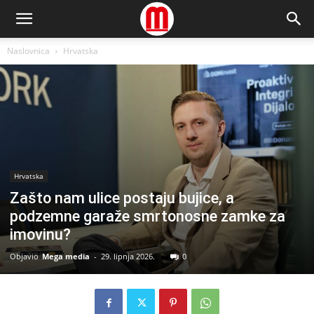
Naslovnica
Hrvatska
Hrvatska
Zašto nam ulice postaju bujice, a
podzemne garaže smrtonosne zamke za
imovinu?
Objavio
Mega media
-
29. lipnja 2026.
0