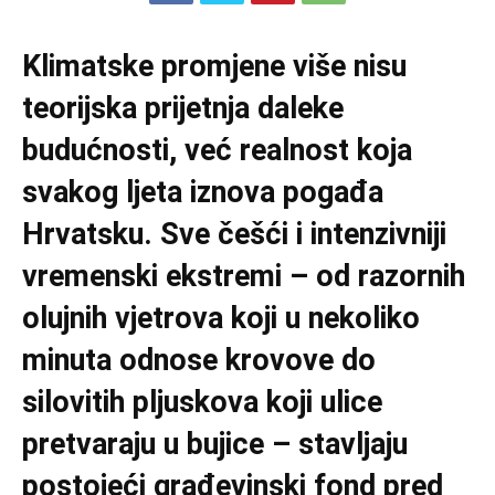
Klimatske promjene više nisu
teorijska prijetnja daleke
budućnosti, već realnost koja
svakog ljeta iznova pogađa
Hrvatsku. Sve češći i intenzivniji
vremenski ekstremi – od razornih
olujnih vjetrova koji u nekoliko
minuta odnose krovove do
silovitih pljuskova koji ulice
pretvaraju u bujice – stavljaju
postojeći građevinski fond pred