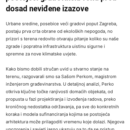
dosad neviđene izazove
Urbane sredine, posebice veći gradovi poput Zagreba,
postaju prva crta obrane od ekoloških nepogoda, no
prizori s terena redovito otvaraju pitanje koliko su naše
zgrade i popratna infrastruktura uistinu sigurne i
spremne za nove klimatske uvjete.
Kako bismo dobili stručan uvid u stvarno stanje na
terenu, razgovarali smo sa Sašom Perkom, magistrom
inženjerom građevinarstva. U detaljnoj analizi, Perko
otkriva ključne točke ranjivosti domaćih objekata, od
propusta u fazi projektiranja i izvođenja radova, preko
kroničnog nedostatka održavanja, pa sve do konkretnih
koraka i modela sufinanciranja kojima se postojeća
arhitektura može prilagoditi vremenu koje dolazi. Njegova
upozorenja i savjeti jasno ukazuju na to da se pristup