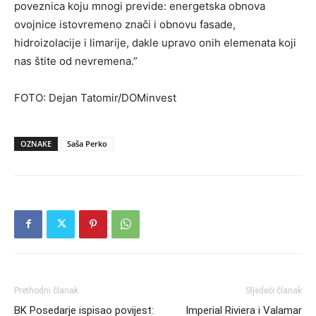
poveznica koju mnogi previde: energetska obnova
ovojnice istovremeno znači i obnovu fasade,
hidroizolacije i limarije, dakle upravo onih elemenata koji
nas štite od nevremena.”
FOTO: Dejan Tatomir/DOMinvest
OZNAKE
Saša Perko
Prethodni članak
Sljedeći članak
BK Posedarje ispisao povijest:
Imperial Riviera i Valamar