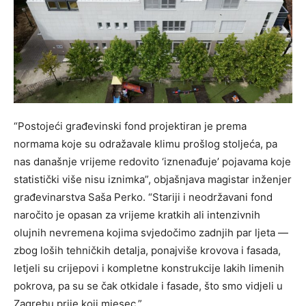
“Postojeći građevinski fond projektiran je prema
normama koje su odražavale klimu prošlog stoljeća, pa
nas današnje vrijeme redovito ‘iznenađuje’ pojavama koje
statistički više nisu iznimka”, objašnjava magistar inženjer
građevinarstva Saša Perko. “Stariji i neodržavani fond
naročito je opasan za vrijeme kratkih ali intenzivnih
olujnih nevremena kojima svjedočimo zadnjih par ljeta —
zbog loših tehničkih detalja, ponajviše krovova i fasada,
letjeli su crijepovi i kompletne konstrukcije lakih limenih
pokrova, pa su se čak otkidale i fasade, što smo vidjeli u
Zagrebu prije koji mjesec.”