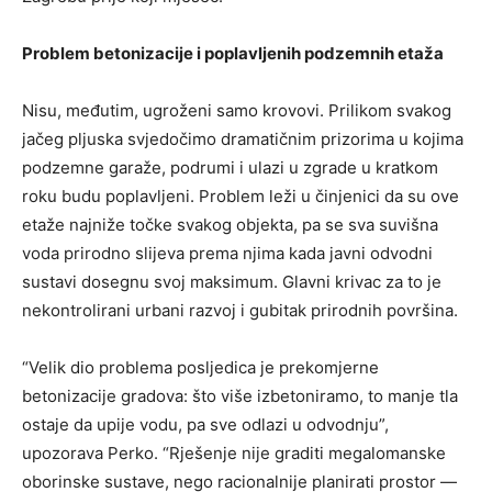
Problem betonizacije i poplavljenih podzemnih etaža
Nisu, međutim, ugroženi samo krovovi. Prilikom svakog
jačeg pljuska svjedočimo dramatičnim prizorima u kojima
podzemne garaže, podrumi i ulazi u zgrade u kratkom
roku budu poplavljeni. Problem leži u činjenici da su ove
etaže najniže točke svakog objekta, pa se sva suvišna
voda prirodno slijeva prema njima kada javni odvodni
sustavi dosegnu svoj maksimum. Glavni krivac za to je
nekontrolirani urbani razvoj i gubitak prirodnih površina.
“Velik dio problema posljedica je prekomjerne
betonizacije gradova: što više izbetoniramo, to manje tla
ostaje da upije vodu, pa sve odlazi u odvodnju”,
upozorava Perko. “Rješenje nije graditi megalomanske
oborinske sustave, nego racionalnije planirati prostor —