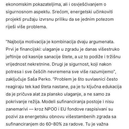
ekonomskim pokazateljima, ali i osvješćivanjem o
sigurnosnom aspektu. Srećom, energetski učinkoviti
projekti pružaju izvrsnu priliku da se jednim potezom
riješi više problema.
“Najbolja motivacija je kombinacija dvaju argumenata.
Prvi je financijski: ulaganje u zgradu je danas višestruko
jeftinije od kasnije sanacije štete, a uz to podiže i tržišnu
vrijednost nekretnine. Drugi je sigurnost, koji nakon
potresa i sve češćih nevremena sve više razumijemo”,
zaključuje Saša Perko. “Problem je što suvlasnici često
reagiraju tek kad šteta nastane, pa je tu ključna edukacija
da je pričuva alat za plansko ulaganje, a ne samo za
pokrivanje režija. Modeli sufinanciranja postoje i nisu
zanemarivi — kroz NPOO i EU fondove raspisivani su
pozivi za energetsku obnovu višestambenih zgrada sa
sufinanciranjem do 60–80% za radove. Tu je važna