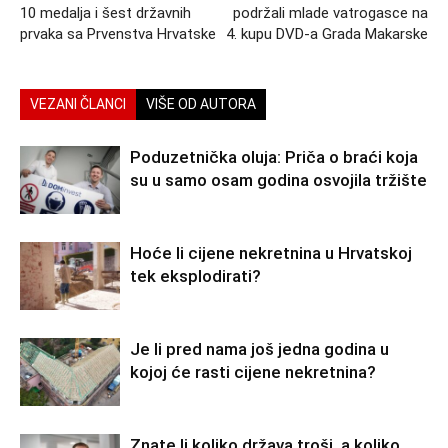
10 medalja i šest državnih
podržali mlade vatrogasce na
prvaka sa Prvenstva Hrvatske
4. kupu DVD-a Grada Makarske
VEZANI ČLANCI
VIŠE OD AUTORA
Poduzetnička oluja: Priča o braći koja
su u samo osam godina osvojila tržište
Hoće li cijene nekretnina u Hrvatskoj
tek eksplodirati?
Je li pred nama još jedna godina u
kojoj će rasti cijene nekretnina?
Znate li koliko država troši, a koliko