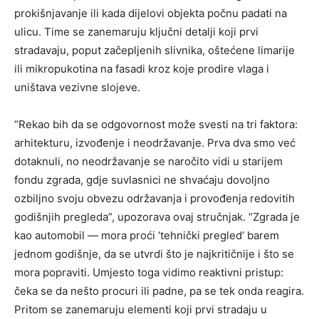
prokišnjavanje ili kada dijelovi objekta počnu padati na
ulicu. Time se zanemaruju ključni detalji koji prvi
stradavaju, poput začepljenih slivnika, oštećene limarije
ili mikropukotina na fasadi kroz koje prodire vlaga i
uništava vezivne slojeve.
“Rekao bih da se odgovornost može svesti na tri faktora:
arhitekturu, izvođenje i neodržavanje. Prva dva smo već
dotaknuli, no neodržavanje se naročito vidi u starijem
fondu zgrada, gdje suvlasnici ne shvaćaju dovoljno
ozbiljno svoju obvezu održavanja i provođenja redovitih
godišnjih pregleda”, upozorava ovaj stručnjak. “Zgrada je
kao automobil — mora proći ‘tehnički pregled’ barem
jednom godišnje, da se utvrdi što je najkritičnije i što se
mora popraviti. Umjesto toga vidimo reaktivni pristup:
čeka se da nešto procuri ili padne, pa se tek onda reagira.
Pritom se zanemaruju elementi koji prvi stradaju u