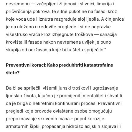
nevremenu — začepljeni žlijebovi i slivnici, limarija i
pričvršćenja pokrova, te sitne pukotine na fasadi kroz
koje voda uđe i iznutra razgrađuje sloj ljepila. A činjenica
je da uloženo u redovite preglede i sitne popravke
višestruko vraća kroz izbjegnute troškove — sanacija
krovišta ili fasade nakon nevremena uvijek je puno
skuplja od održavanja koje bi tu štetu spriječilo.”
Preventivni koraci: Kako preduhitriti katastrofalne
štete?
Da bi se spriječili višemilijunski troškovi i ugrožavanje
ljudskih života, ključno je promijeniti mentalitet i shvatiti
da je briga o nekretnini kontinuirani proces. Preventivni
pregledi koje provode ovlaštene osobe omogućuju
prepoznavanje skrivenih mana – poput korozije
armaturnih šipki, propadanja hidroizolacijskih slojeva ili