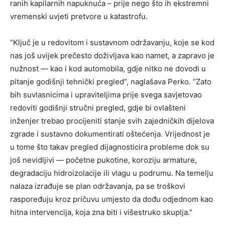
ranih kapilarnih napuknuća – prije nego što ih ekstremni
vremenski uvjeti pretvore u katastrofu.
“Ključ je u redovitom i sustavnom održavanju, koje se kod
nas još uvijek prečesto doživljava kao namet, a zapravo je
nužnost — kao i kod automobila, gdje nitko ne dovodi u
pitanje godišnji tehnički pregled”, naglašava Perko. “Zato
bih suvlasnicima i upraviteljima prije svega savjetovao
redoviti godišnji stručni pregled, gdje bi ovlašteni
inženjer trebao procijeniti stanje svih zajedničkih dijelova
zgrade i sustavno dokumentirati oštećenja. Vrijednost je
u tome što takav pregled dijagnosticira probleme dok su
još nevidljivi — početne pukotine, koroziju armature,
degradaciju hidroizolacije ili vlagu u podrumu. Na temelju
nalaza izrađuje se plan održavanja, pa se troškovi
raspoređuju kroz pričuvu umjesto da dođu odjednom kao
hitna intervencija, koja zna biti i višestruko skuplja.”