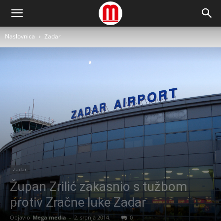
Naslovnica
Zadar
Zadar
Župan Zrilić zakasnio s tužbom
protiv Zračne luke Zadar
Objavio
Mega media
-
2. srpnja 2014.
0