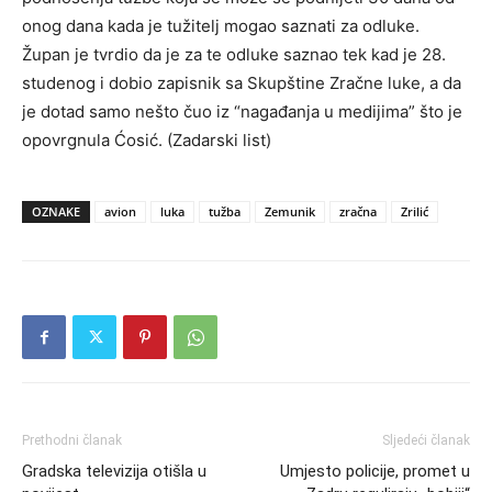
onog dana kada je tužitelj mogao saznati za odluke.
Župan je tvrdio da je za te odluke saznao tek kad je 28.
studenog i dobio zapisnik sa Skupštine Zračne luke, a da
je dotad samo nešto čuo iz “nagađanja u medijima” što je
opovrgnula Ćosić. (Zadarski list)
OZNAKE
avion
luka
tužba
Zemunik
zračna
Zrilić
Prethodni članak
Sljedeći članak
Gradska televizija otišla u
Umjesto policije, promet u