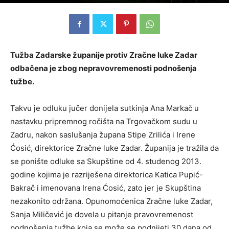
Tužba Zadarske županije protiv Zračne luke Zadar
odbačena je zbog nepravovremenosti podnošenja
tužbe.
Takvu je odluku jučer donijela sutkinja Ana Markač u
nastavku pripremnog ročišta na Trgovačkom sudu u
Zadru, nakon saslušanja župana Stipe Zrilića i Irene
Ćosić, direktorice Zračne luke Zadar. Županija je tražila da
se ponište odluke sa Skupštine od 4. studenog 2013.
godine kojima je razriješena direktorica Katica Pupić-
Bakrač i imenovana Irena Ćosić, zato jer je Skupština
nezakonito održana. Opunomoćenica Zračne luke Zadar,
Sanja Miličević je dovela u pitanje pravovremenost
podnošenja tužbe koja se može se podnijeti 30 dana od