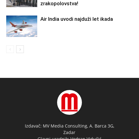
zrakopolovstva!
Air India uvodi najduži let ikada
Izdavač: MV Media Consulting, A. Barca 3G,
Zadar
Glavni urednik: Vedran Vidučić