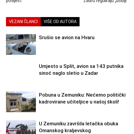
povijest
Zadru reguliraju „bobiji“
VEZANI ČLANCI
VIŠE OD AUTORA
Srušio se avion na Hvaru
Umjesto u Split, avion sa 143 putnika
sinoć naglo sletio u Zadar
Pobuna u Zemuniku: Nećemo politički
kadrovirane učiteljice u našoj školi!
U Zemuniku završila letačka obuka
Omanskog kraljevskog