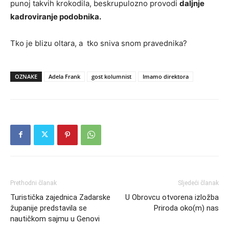
punoj takvih krokodila, beskrupulozno provodi
daljnje
kadroviranje podobnika.
Tko je blizu oltara, a tko sniva snom pravednika?
OZNAKE
Adela Frank
gost kolumnist
Imamo direktora
Prethodni članak
Sljedeći članak
Turistička zajednica Zadarske
U Obrovcu otvorena izložba
županije predstavila se
Priroda oko(m) nas
nautičkom sajmu u Genovi