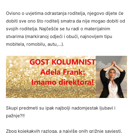
Ovisno o uvjetima odrastanja roditelja, njegovo dijete će
dobiti sve ono što roditelj smatra da nije mogao dobiti od
svojih roditelja. Najčešće se tu radi o materijalnim
stvarima (markiranoj odjeći i obući, najnovijem tipu
mobitela, romobilu, autu,…).
Skupi predmeti su ipak najbolji nadomjestak ljubavi i
pažnje?!!
Zbog kojekakvih razloga, a najviše onih grižnje savjesti,