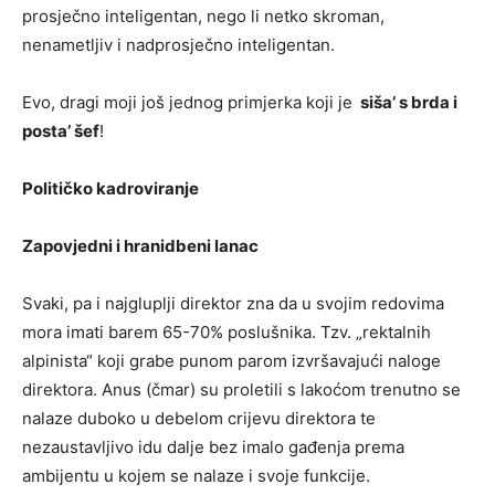
prosječno inteligentan, nego li netko skroman,
nenametljiv i nadprosječno inteligentan.
Evo, dragi moji još jednog primjerka koji je
siša’ s brda i
posta’ šef
!
Političko kadroviranje
Zapovjedni i hranidbeni lanac
Svaki, pa i najgluplji direktor zna da u svojim redovima
mora imati barem 65-70% poslušnika. Tzv. „rektalnih
alpinista“ koji grabe punom parom izvršavajući naloge
direktora. Anus (čmar) su proletili s lakoćom trenutno se
nalaze duboko u debelom crijevu direktora te
nezaustavljivo idu dalje bez imalo gađenja prema
ambijentu u kojem se nalaze i svoje funkcije.