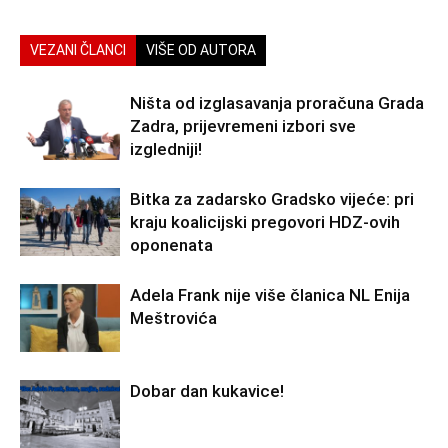
VEZANI ČLANCI
VIŠE OD AUTORA
Ništa od izglasavanja proračuna Grada
Zadra, prijevremeni izbori sve
izgledniji!
Bitka za zadarsko Gradsko vijeće: pri
kraju koalicijski pregovori HDZ-ovih
oponenata
Adela Frank nije više članica NL Enija
Meštrovića
Dobar dan kukavice!