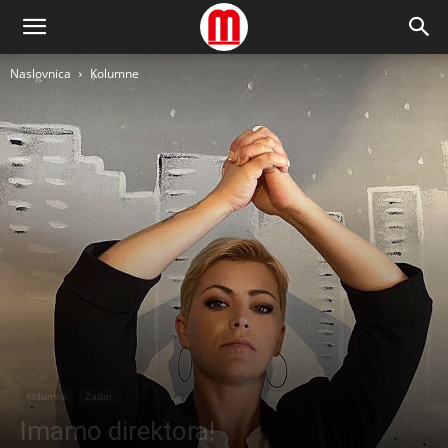
Naslovnica
Kolumne
Kolumne
Zadar
Imamo direktora!