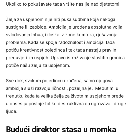
Ukoliko to pokušavate tada vršite nasilje nad djetetom!
Želja za uspjehom nije niti puka sudbina koja nekoga
sustigne ili zaobiđe. Ambicija je urođena apsolutna volja
svladavanja tabua, izlaska iz zone komfora, rješavanja
problema. Kada se spoje radoznalost i ambicija, tada
potiču kreativnost pojedinca i tek tada nastaju pravilni
preduvjeti za uspjeh. Upravo istraživanje vlastitih granica
potiče našu želju za uspjehom.
Sve dok, svakom pojedincu urođena, samo njegova
ambicija služi razvoju ličnosti, poželjna je. Međutim, u
trenutku kada ta velika želja za životnim uspjehom pređe
u opsesiju postaje toliko destruktivna da ugrožava i druge
ljude.
Budući direktor stasa u momka