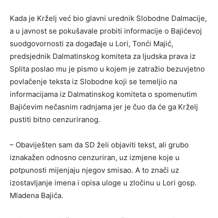
Kada je Krželj već bio glavni urednik Slobodne Dalmacije,
a u javnost se pokušavale probiti informacije o Bajićevoj
suodgovornosti za događaje u Lori, Tonći Majić,
predsjednik Dalmatinskog komiteta za ljudska prava iz
Splita poslao mu je pismo u kojem je zatražio bezuvjetno
povlačenje teksta iz Slobodne koji se temeljio na
informacijama iz Dalmatinskog komiteta o spomenutim
Bajićevim nečasnim radnjama jer je čuo da će ga Krželj
pustiti bitno cenzuriranog.
– Obaviješten sam da SD želi objaviti tekst, ali grubo
iznakažen odnosno cenzuriran, uz izmjene koje u
potpunosti mijenjaju njegov smisao. A to znači uz
izostavljanje imena i opisa uloge u zločinu u Lori gosp.
Mladena Bajića.