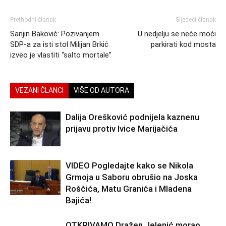
Prethodni članak
Sljedeći članak
Sanjin Baković: Pozivanjem
U nedjelju se neće moći
SDP-a za isti stol Milijan Brkić
parkirati kod mosta
izveo je vlastiti “salto mortale”
VEZANI ČLANCI
VIŠE OD AUTORA
Dalija Orešković podnijela kaznenu
prijavu protiv Ivice Marijačića
VIDEO Pogledajte kako se Nikola
Grmoja u Saboru obrušio na Joska
Roščića, Matu Granića i Mladena
Bajića!
OTKRIVAMO Dražen Jelenić morao