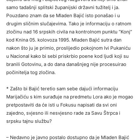
samo tadašnji splitski županijski državni tužitelj i ja.
Pouzdano znam da se Mladen Bajić isto ponašao i u
drugim sličnim slučajevima. Tako je informaciju o ratnom
zločinu nad 16 srpskih civila na kontrolnom punktu “Konj”
kod Knina 05. kolovoza 1995. Mladen Bajić sutra dan
nakon što ju je primio, proslijedio pokojnom Ivi Pukaniću
u Nacional kako bi sebi priskrbio poene kod ljudi koji su
branili Gotovinu, a do dana današnjeg nije procesuirao
počinitelja tog zločina.
* Zašto bi Bajić teretio sam sebe dajući informaciju
Marijačiću s kim surađuje na predmetu Lora ako je mogao
pretpostaviti da će isti u Fokusu napisati da svi oni
zajedno, svjesno ili nesvjesno rade za Savu Štrpca i
srpsku tajnu službu?
– Nedavno je javno postalo dostupno da je Mladen Bajić