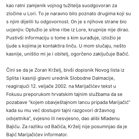
kao ratni zamjenik vojnog tužitelja suodgovoran za
zločine u Lori. To je naravno bilo poznato drugima koji su
s njim dijelili tu odgovornost. On je s njihove strane bio
ucjenjiv. Optužio je sitne ribe iz Lore, krupnije nije dirao.
Pustivši informaciju o tome s kim surađuje, izložio je
ljude s kojima je kontaktira linču. U mom slučaju, nešto
kasnije, uništio mi je i obitelj, ogorčeno zaključuje Bačić.
Čini se da je Zoran Krželj, bivši dopisnik Novog lista iz
Splita i kasniji glavni urednik Slobodne Dalmacije,
reagirajući 12. veljače 2002. na Marijačićev tekst u
Fokusu preporukom hrvatskim tajnim službama da se
pozabave “kojem obavještajnom lancu pripada Marijačić”
kada su mu već dostupni tajni razgovori državnog
odvjetnika”, svjesno ili nesvjesno, dao alibi Mladenu
Bajiću. Za razliku od Bačića, Krželj nije posumnjao da je
Bajić Marijačićev informator.