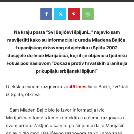
Na kraju posta “Svi Bajićevi špijuni…” najavio sam
rasvijetliti kako su informacije iz ureda Mladena Bajića,
županijskog državnog odvjetnika u Splitu 2002.
dospjele do Ivice Marijačića, koji ih je objavio u tjedniku
Fokus pod naslovom “Dokaze protiv hrvatskih branitelja
prikupljaju srbijanski špijuni”
U ekskluzivnom razgovoru za
45 lines
Ivica Bačić, zviždač
iz Splita, otkriva:
– Sam Mladen Bajić bio je izvor informacija Ivici
Marijačiću o tome s kime kontaktira i o čemu razgovara u
svom uredu. Zaključio sam to po činjenici da je Marijačić
objavio dio mog i Bajićevog razgovora za koji smo znali