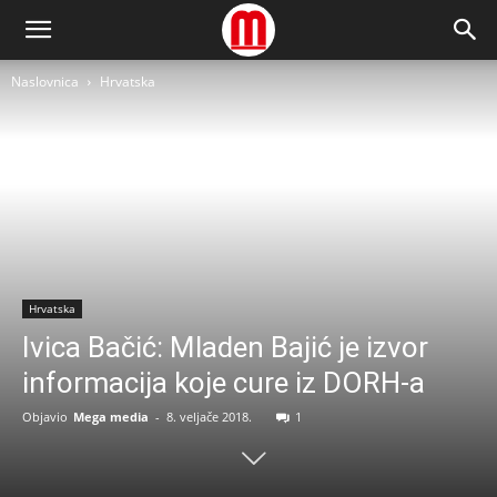
Naslovnica
Hrvatska
Hrvatska
Ivica Bačić: Mladen Bajić je izvor
informacija koje cure iz DORH-a
Objavio
Mega media
-
8. veljače 2018.
1