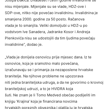
Josipa Đakića. Dvadeset i četiri godine invalidnine se
nisu mijenjale. Mijenjale su se vlade, HDZ-ove i
SDP-ove, nitko nije povećao invalidninu. Invalidnina je
smanjena 2000. godine za 50 posto. Račanova
vlada je to smanjila. Veliki domoljubi u HDZ-u po
vodstvom Ive Sanadera, Jadranke Kosor i Andreja
Plenkovića nisu se udostojili da tim ljudima povećaju
invalidnine“, dodao je.
„Vlada je donijela osnovicu prije mjesec dana. Iz te
osnovice, koja je sramotno malo povećana,
izračunavaju se i primanja za nezaposlene hrvatske
branitelje. Na njihove probleme ne upozorava
niti jedna braniteljska udruga, a da ne govorimo o krovnoj
braniteljskoj udruzi, a to je HVIDRA koja
šuti. Ne znam je li Tomo Medved obećao podijeliti im
knjigu ‘Krajina’ koja je financirana novcima
hrvatskih poreznih obveznika i platila ju je hrvatska