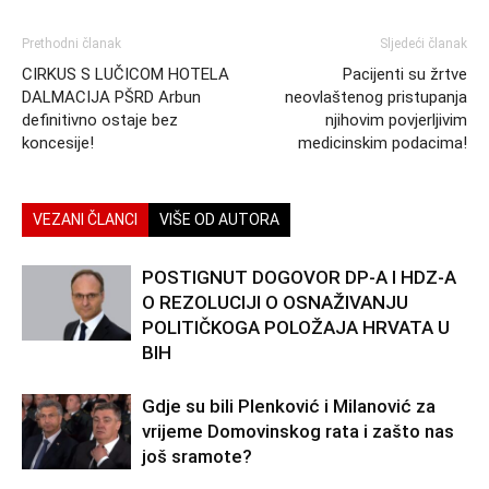
Prethodni članak
Sljedeći članak
CIRKUS S LUČICOM HOTELA
Pacijenti su žrtve
DALMACIJA PŠRD Arbun
neovlaštenog pristupanja
definitivno ostaje bez
njihovim povjerljivim
koncesije!
medicinskim podacima!
VEZANI ČLANCI
VIŠE OD AUTORA
POSTIGNUT DOGOVOR DP-A I HDZ-A
O REZOLUCIJI O OSNAŽIVANJU
POLITIČKOGA POLOŽAJA HRVATA U
BIH
Gdje su bili Plenković i Milanović za
vrijeme Domovinskog rata i zašto nas
još sramote?