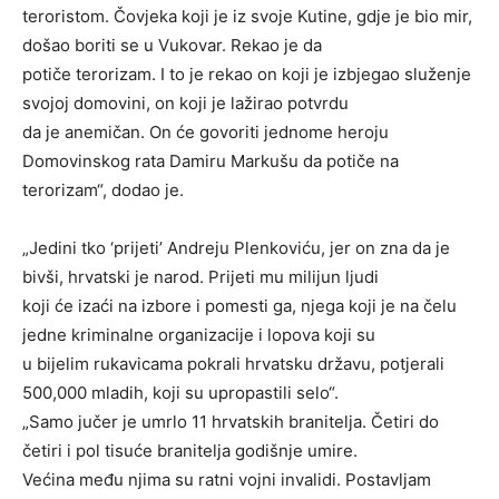
teroristom. Čovjeka koji je iz svoje Kutine, gdje je bio mir,
došao boriti se u Vukovar. Rekao je da
potiče terorizam. I to je rekao on koji je izbjegao služenje
svojoj domovini, on koji je lažirao potvrdu
da je anemičan. On će govoriti jednome heroju
Domovinskog rata Damiru Markušu da potiče na
terorizam“, dodao je.
„Jedini tko ‘prijeti’ Andreju Plenkoviću, jer on zna da je
bivši, hrvatski je narod. Prijeti mu milijun ljudi
koji će izaći na izbore i pomesti ga, njega koji je na čelu
jedne kriminalne organizacije i lopova koji su
u bijelim rukavicama pokrali hrvatsku državu, potjerali
500,000 mladih, koji su upropastili selo“.
„Samo jučer je umrlo 11 hrvatskih branitelja. Četiri do
četiri i pol tisuće branitelja godišnje umire.
Većina među njima su ratni vojni invalidi. Postavljam