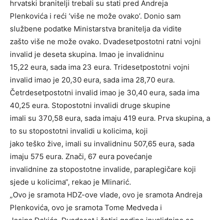
hrvatski branitelji trebali su stati pred Andreja
Plenkovića i reći ‘više ne može ovako’. Donio sam
službene podatke Ministarstva branitelja da vidite
zašto više ne može ovako. Dvadesetpostotni ratni vojni
invalid je deseta skupina. Imao je invalidninu
15,22 eura, sada ima 23 eura. Tridesetpostotni vojni
invalid imao je 20,30 eura, sada ima 28,70 eura.
Četrdesetpostotni invalid imao je 30,40 eura, sada ima
40,25 eura. Stopostotni invalidi druge skupine
imali su 370,58 eura, sada imaju 419 eura. Prva skupina, a
to su stopostotni invalidi u kolicima, koji
jako teško žive, imali su invalidninu 507,65 eura, sada
imaju 575 eura. Znači, 67 eura povećanje
invalidnine za stopostotne invalide, paraplegičare koji
sjede u kolicima“, rekao je Mlinarić.
„Ovo je sramota HDZ-ove vlade, ovo je sramota Andreja
Plenkovića, ovo je sramota Tome Medveda i