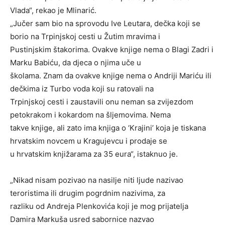
Vlada“, rekao je Mlinarić.
„Jučer sam bio na sprovodu Ive Leutara, dečka koji se
borio na Trpinjskoj cesti u Žutim mravima i
Pustinjskim štakorima. Ovakve knjige nema o Blagi Zadri i
Marku Babiću, da djeca o njima uče u
školama. Znam da ovakve knjige nema o Andriji Mariću ili
dečkima iz Turbo voda koji su ratovali na
Trpinjskoj cesti i zaustavili onu neman sa zvijezdom
petokrakom i kokardom na šljemovima. Nema
takve knjige, ali zato ima knjiga o ‘Krajini’ koja je tiskana
hrvatskim novcem u Kragujevcu i prodaje se
u hrvatskim knjižarama za 35 eura“, istaknuo je.
„Nikad nisam pozivao na nasilje niti ljude nazivao
teroristima ili drugim pogrdnim nazivima, za
razliku od Andreja Plenkovića koji je mog prijatelja
Damira Markuša usred sabornice nazvao