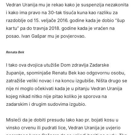
Vedran Uranija mu je rekao kako je suspenzija nezakonita
i kako ima pravo na 30-tak tisuća kuna kao razliku za
razdoblje od 15. veljače 2016. godine kada je dobio “šup
kartu” pa do travnja 2018. godine kada je vraćen na
posao. Ivan Gašpar mu je povjerovao.
Renata Bek
I tako ova dvojica utužiše Dom zdravlja Zadarske
županije, spominjaše Renatu Bek kao odgovornu osobu,
zatražiše veliki novac i na koncu izgubiše. Ništa drugo se
nije ni moglo očekivati kada je u pitanju Vedran Uranija
kojeg nikad nitko nije pitao koliko je sporova na
zadarskim i drugim sudovima izgubio.
Misleći da je dobiti presudu lako kao pr. bojati kosu u
vinsko crvenu ili pudrati lice, Vedran Uranija je uvjerio