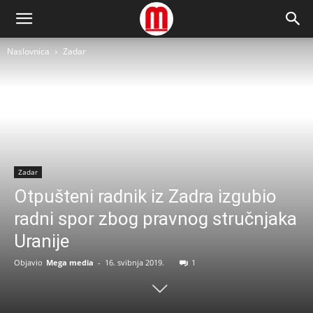
Naslovnica
Zadar
Zadar
Otpušteni radnik iz Zadra izgubio
radni spor zbog pravnog stručnjaka
Uranije
Objavio
Mega media
-
16. svibnja 2019.
1