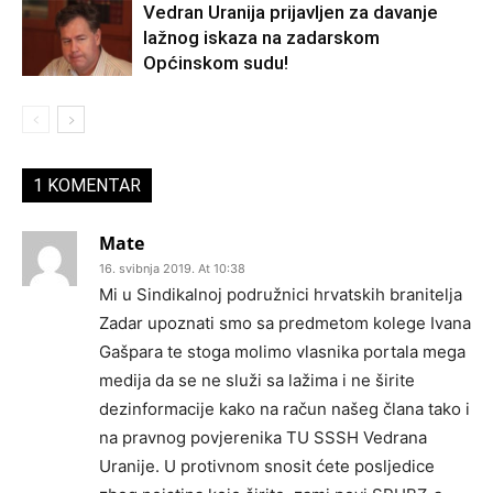
Vedran Uranija prijavljen za davanje
lažnog iskaza na zadarskom
Općinskom sudu!
1 KOMENTAR
Mate
16. svibnja 2019. At 10:38
Mi u Sindikalnoj podružnici hrvatskih branitelja
Zadar upoznati smo sa predmetom kolege Ivana
Gašpara te stoga molimo vlasnika portala mega
medija da se ne služi sa lažima i ne širite
dezinformacije kako na račun našeg člana tako i
na pravnog povjerenika TU SSSH Vedrana
Uranije. U protivnom snosit ćete posljedice