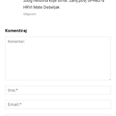
zbog neistina koje širite. zamj.povj SPHBZ-a
HRVI Mate Debeljak
Odgovori
Komentiraj