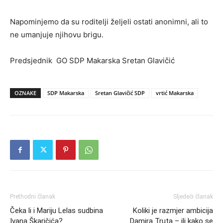
Napominjemo da su roditelji željeli ostati anonimni, ali to
ne umanjuje njihovu brigu.
Predsjednik GO SDP Makarska Sretan Glavičić
OZNAKE
SDP Makarska
Sretan Glavičić SDP
vrtić Makarska
Prethodni članak
Sljedeći članak
Čeka li i Mariju Lelas sudbina
Koliki je razmjer ambicija
Ivana Škaričića?
Damira Truta – ili kako se