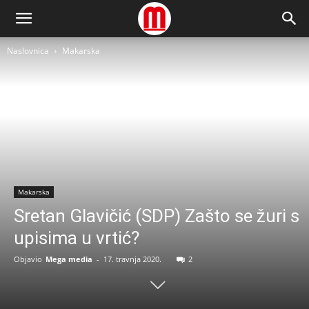
Naslovnica
Makarska
Makarska
Sretan Glavičić (SDP) Zašto se žuri s
upisima u vrtić?
Objavio
Mega media
-
17. travnja 2020.
2