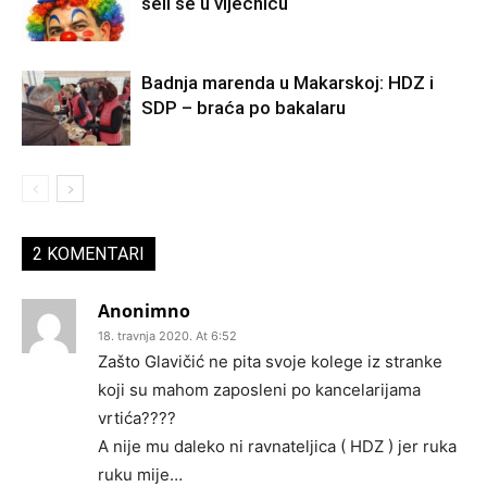
seli se u vijećnicu
Badnja marenda u Makarskoj: HDZ i
SDP – braća po bakalaru
2 KOMENTARI
Anonimno
18. travnja 2020. At 6:52
Zašto Glavičić ne pita svoje kolege iz stranke
koji su mahom zaposleni po kancelarijama
vrtića????
A nije mu daleko ni ravnateljica ( HDZ ) jer ruka
ruku mije…