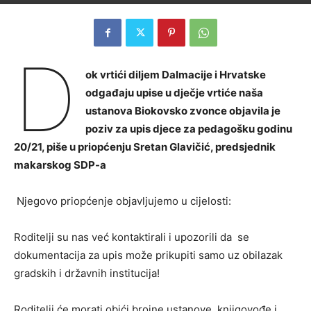
D
ok vrtići diljem Dalmacije i Hrvatske
odgađaju upise u dječje vrtiće naša
ustanova Biokovsko zvonce objavila je
poziv za upis djece za pedagošku godinu
20/21, piše u priopćenju Sretan Glavičić, predsjednik
makarskog SDP-a
Njegovo priopćenje objavljujemo u cijelosti:
Roditelji su nas već kontaktirali i upozorili da se
dokumentacija za upis može prikupiti samo uz obilazak
gradskih i državnih institucija!
Roditelji će morati obići brojne ustanove, knjigovođe i