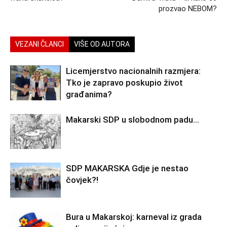
prozvao NEBOM?
VEZANI ČLANCI
VIŠE OD AUTORA
Licemjerstvo nacionalnih razmjera:
Tko je zapravo poskupio život
građanima?
Makarski SDP u slobodnom padu…
SDP MAKARSKA Gdje je nestao
čovjek?!
Bura u Makarskoj: karneval iz grada