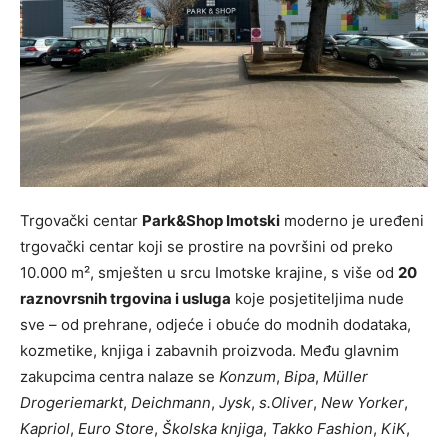
Trgovački centar
Park&Shop Imotski
moderno je uređeni
trgovački centar koji se prostire na površini od preko
10.000 m², smješten u srcu Imotske krajine, s više od
20
raznovrsnih trgovina i usluga
koje posjetiteljima nude
sve – od prehrane, odjeće i obuće do modnih dodataka,
kozmetike, knjiga i zabavnih proizvoda. Među glavnim
zakupcima centra nalaze se
Konzum
,
Bipa
,
Müller
Drogeriemarkt
,
Deichmann
,
Jysk
,
s.Oliver
,
New Yorker
,
Kapriol
,
Euro Store
,
Školska knjiga
,
Takko Fashion
,
KiK
,