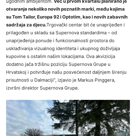
ugodnim ambijentom.
Već u prvom kvartalu planirano je
otvaranje nekoliko novih poznatih marki, među kojima
su Tom Tailor, Europa 92 i Optotim, kao i novih zabavnih
sadržaja za djecu.
Trgovački centar bit će unaprijeđen i
prilagođen u skladu sa Supernova standardima – od
unaprjeđenja ponude i funkcionalnosti prostora do
usklađivanja vizualnog identiteta i ukupnog doživljaja
kupovine s ostalim našim lokacijama. Ova akvizicija
dodatno jača tržišnu poziciju Supernova Grupe u
Hrvatskoj i potvrđuje našu posvećenost daljnjem širenju
prisutnosti u Dalmaciji”, izjavio je Markus Pinggera,
izvršni direktor Supernova Grupe.