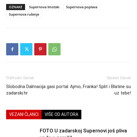
OZNAKE
Supernova Imotski
Supernova poplava
Supernova rušenje
Prethodni članak
Sljedeći članak
Slobodna Dalmacija gasi portal
Ajmo, Franka! Split i Blatine su
zadarski.hr
uz tebe!
VEZANI ČLANCI
VIŠE OD AUTORA
FOTO U zadarskoj Supernovi još pliva