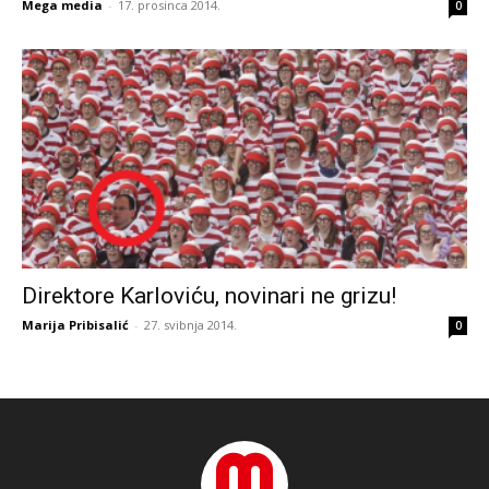
Mega media
-
17. prosinca 2014.
0
Direktore Karloviću, novinari ne grizu!
Marija Pribisalić
-
27. svibnja 2014.
0