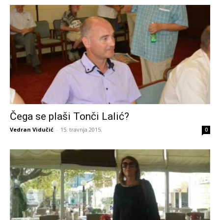
Čega se plaši Tonči Lalić?
Vedran Vidučić
-
15. travnja 2015.
0