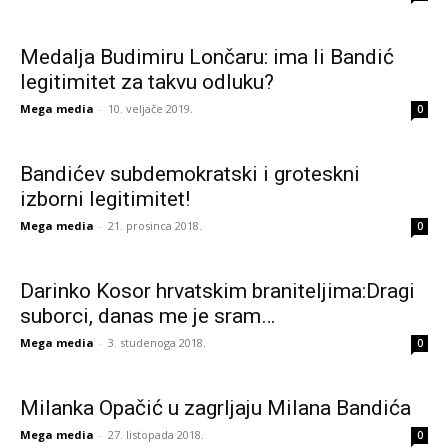
Medalja Budimiru Lončaru: ima li Bandić
legitimitet za takvu odluku?
Mega media
-
10. veljače 2019.
0
Bandićev subdemokratski i groteskni
izborni legitimitet!
Mega media
-
21. prosinca 2018.
0
Darinko Kosor hrvatskim braniteljima:Dragi
suborci, danas me je sram…
Mega media
-
3. studenoga 2018.
0
Milanka Opačić u zagrljaju Milana Bandića
Mega media
-
27. listopada 2018.
0