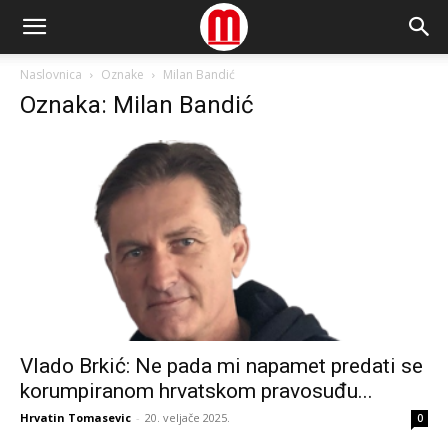
Naslovnica
Oznake
Milan Bandić
Oznaka: Milan Bandić
Vlado Brkić: Ne pada mi napamet predati se
korumpiranom hrvatskom pravosuđu...
Hrvatin Tomasevic
-
20. veljače 2025.
0