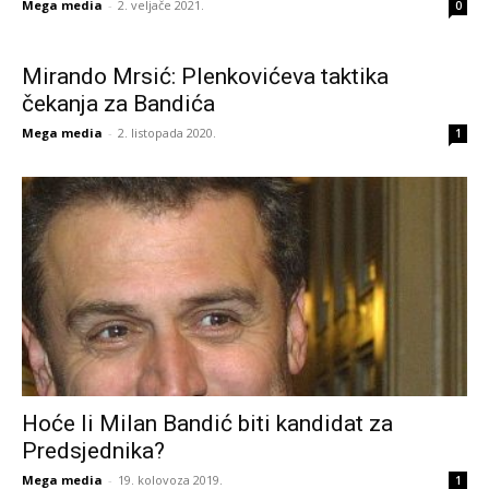
Mega media
-
2. veljače 2021.
0
Mirando Mrsić: Plenkovićeva taktika
čekanja za Bandića
Mega media
-
2. listopada 2020.
1
Hoće li Milan Bandić biti kandidat za
Predsjednika?
Mega media
-
19. kolovoza 2019.
1