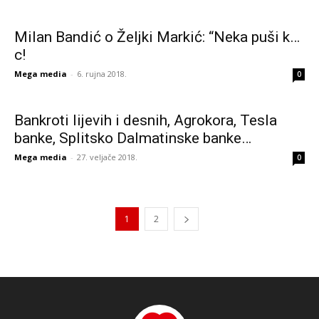
Milan Bandić o Željki Markić: “Neka puši k…
c!
Mega media
-
6. rujna 2018.
0
Bankroti lijevih i desnih, Agrokora, Tesla
banke, Splitsko Dalmatinske banke…
Mega media
-
27. veljače 2018.
0
1
2