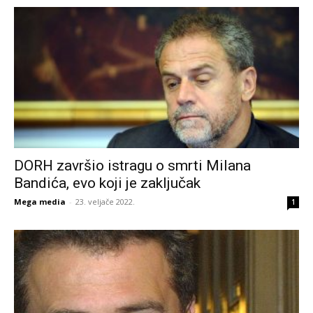
DORH završio istragu o smrti Milana
Bandića, evo koji je zaključak
Mega media
-
23. veljače 2022.
1