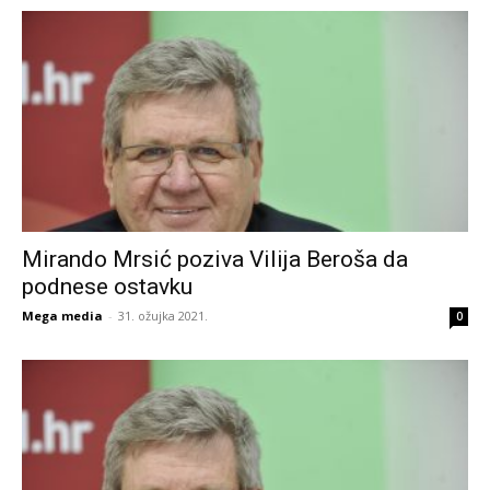
Mirando Mrsić poziva Vilija Beroša da
podnese ostavku
Mega media
-
31. ožujka 2021.
0