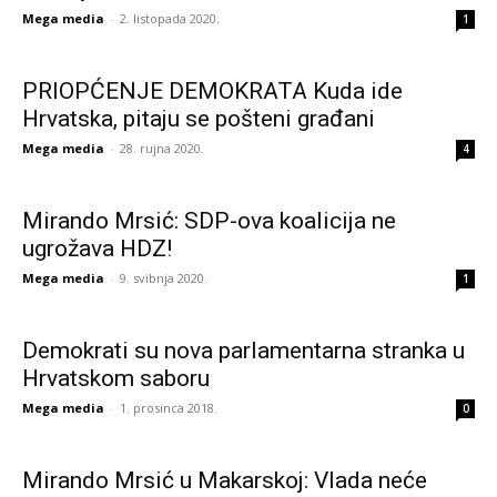
Mega media
-
2. listopada 2020.
1
PRIOPĆENJE DEMOKRATA Kuda ide
Hrvatska, pitaju se pošteni građani
Mega media
-
28. rujna 2020.
4
Mirando Mrsić: SDP-ova koalicija ne
ugrožava HDZ!
Mega media
-
9. svibnja 2020.
1
Demokrati su nova parlamentarna stranka u
Hrvatskom saboru
Mega media
-
1. prosinca 2018.
0
Mirando Mrsić u Makarskoj: Vlada neće