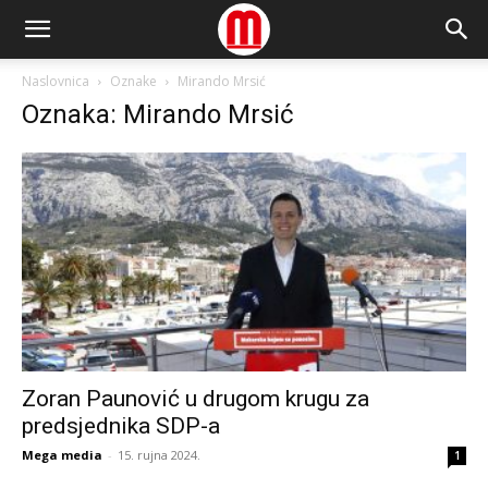
Naslovnica
Oznake
Mirando Mrsić
Oznaka: Mirando Mrsić
Zoran Paunović u drugom krugu za
predsjednika SDP-a
Mega media
-
15. rujna 2024.
1