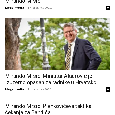
Mirando Mrsić
Mega media
-
17. prosinca 2020.
0
Mirando Mrsić: Ministar Aladrović je
izuzetno opasan za radnike u Hrvatskoj
Mega media
-
11. prosinca 2020.
0
Mirando Mrsić: Plenkovićeva taktika
čekanja za Bandića