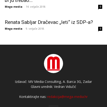
bi ju trebao...
Mega media
-
14. veljače 2018.
0
Renata Sabljar Dračevac „leti“ iz SDP-a?
Mega media
-
9. veljače 2018.
0
Izdavač: MV Media Consulting, A. Barca 3G, Zadar
Glavni urednik: Vedran Vidučić
Kontaktirajte nas:
redakcija@mega-media.hr