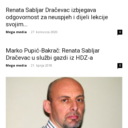
Renata Sabljar Dračevac izbjegava
odgovornost za neuspjeh i dijeli lekcije
svojim...
Mega media
-
27. kolovoza 2020.
0
Marko Pupić-Bakrač: Renata Sabljar
Dračevac u službi gazdi iz HDZ-a
Mega media
-
21. lipnja 2018.
0