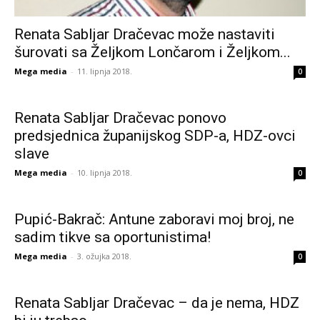
Renata Sabljar Dračevac može nastaviti
šurovati sa Željkom Lončarom i Željkom...
Mega media
-
11. lipnja 2018.
0
Renata Sabljar Dračevac ponovo
predsjednica županijskog SDP-a, HDZ-ovci
slave
Mega media
-
10. lipnja 2018.
0
Pupić-Bakrač: Antune zaboravi moj broj, ne
sadim tikve sa oportunistima!
Mega media
-
3. ožujka 2018.
0
Renata Sabljar Dračevac – da je nema, HDZ