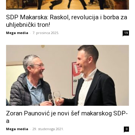
SDP Makarska: Raskol, revolucija i borba za
uhljebnički tron!
Mega media
-
7. prosinca 2025.
19
Zoran Paunović je novi šef makarskog SDP-
a
Mega media
-
29. studenoga 2021.
0