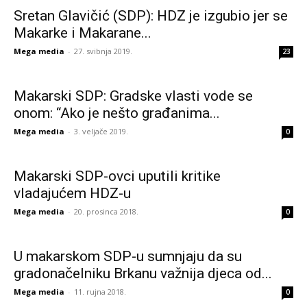
Sretan Glavičić (SDP): HDZ je izgubio jer se
Makarke i Makarane...
Mega media
-
27. svibnja 2019.
23
Makarski SDP: Gradske vlasti vode se
onom: “Ako je nešto građanima...
Mega media
-
3. veljače 2019.
0
Makarski SDP-ovci uputili kritike
vladajućem HDZ-u
Mega media
-
20. prosinca 2018.
0
U makarskom SDP-u sumnjaju da su
gradonačelniku Brkanu važnija djeca od...
Mega media
-
11. rujna 2018.
0