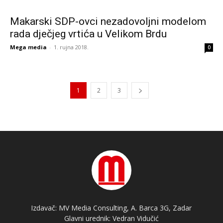
Makarski SDP-ovci nezadovoljni modelom
rada dječjeg vrtića u Velikom Brdu
Mega media
-
1. rujna 2018.
0
1
2
3
Izdavač: MV Media Consulting, A. Barca 3G, Zadar
Glavni urednik: Vedran Vidučić