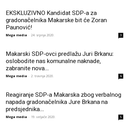
EKSKLUZIVNO Kandidat SDP-a za
gradonačelnika Makarske bit će Zoran
Paunović!
Mega media
-
24. srpnja 2020.
3
Makarski SDP-ovci predlažu Juri Brkanu:
oslobodite nas komunalne naknade,
zabranite nova...
Mega media
-
2. travnja 2020.
6
Reagiranje SDP-a Makarska zbog verbalnog
napada gradonačelnika Jure Brkana na
predsjednika...
Mega media
-
19. veljače 2020.
5