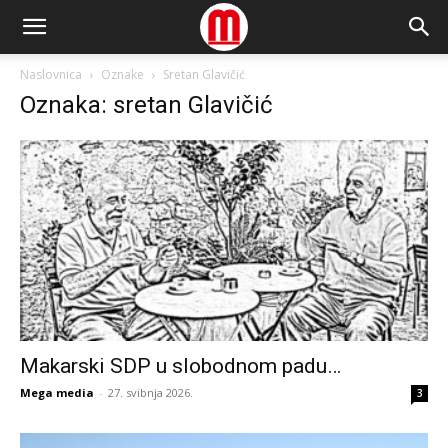
Naslovnica
Oznake
Sretan Glavičić
Oznaka: sretan Glavičić
Makarski SDP u slobodnom padu…
Mega media
-
27. svibnja 2026.
3